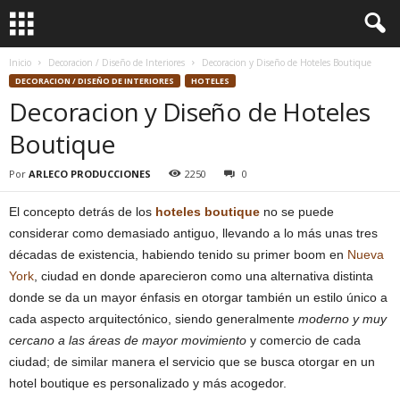
Inicio
Decoracion / Diseño de Interiores
Decoracion y Diseño de Hoteles Boutique
DECORACION / DISEÑO DE INTERIORES
HOTELES
Decoracion y Diseño de Hoteles
Boutique
Por
ARLECO PRODUCCIONES
2250
0
El concepto detrás de los
hoteles boutique
no se puede
considerar como demasiado antiguo, llevando a lo más unas tres
décadas de existencia, habiendo tenido su primer boom en
Nueva
York
, ciudad en donde aparecieron como una alternativa distinta
donde se da un mayor énfasis en otorgar también un estilo único a
cada aspecto arquitectónico, siendo generalmente
moderno y muy
cercano a las áreas de mayor movimiento
y comercio de cada
ciudad; de similar manera el servicio que se busca otorgar en un
hotel boutique es personalizado y más acogedor.