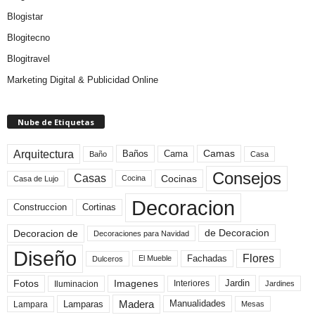
Blogistar
Blogitecno
Blogitravel
Marketing Digital & Publicidad Online
Nube de Etiquetas
Arquitectura
Camas
Baños
Cama
Baño
Casa
Consejos
Casas
Cocinas
Cocina
Casa de Lujo
Decoracion
Construccion
Cortinas
de Decoracion
Decoracion de
Decoraciones para Navidad
Diseño
Flores
Fachadas
El Mueble
Dulceros
Fotos
Imagenes
Interiores
Jardin
Iluminacion
Jardines
Madera
Lamparas
Manualidades
Lampara
Mesas