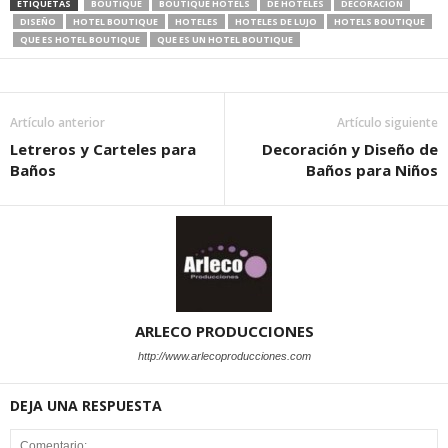
ETIQUETAS
BOUTIQUE
BOUTIQUE HOTELS
DE HOTELES
DECORACION
DISEÑO
HOTEL BOUTIQUE
HOTELES
HOTELES DE LUJO
HOTELS BOUTIQUE
QUE ES HOTEL BOUTIQUE
QUE ES UN HOTEL BOUTIQUE
Artículo anterior
Artículo siguiente
Letreros y Carteles para
Decoración y Diseño de
Baños
Baños para Niños
ARLECO PRODUCCIONES
http://www.arlecoproducciones.com
DEJA UNA RESPUESTA