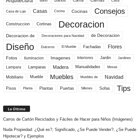
Arquitectura
Camas
Baños
Cama
Baño
Casa
Consejos
Casas
Cocinas
Cocina
Casa de Lujo
Decoracion
Construccion
Cortinas
de Decoracion
Decoracion de
Decoraciones para Navidad
Diseño
Flores
Fachadas
El Mueble
Dulceros
Fotos
Imagenes
Interiores
Jardin
Iluminacion
Jardines
Madera
Lamparas
Manualidades
Lampara
Mesas
Muebles
Navidad
Mobiliario
Mueble
Muebles de
Tips
Plantas
Pisos
Puertas
Sofas
Planta
Sillones
Lo Último
Carros de Cartón Reciclados y Fáciles de Hacer para Niños (Imágenes)
Nuda Propiedad: ¿Qué es?, Significado, ¿Se Puede Vender?, ¿Se Puede
Hipotecar? y Ejemplos