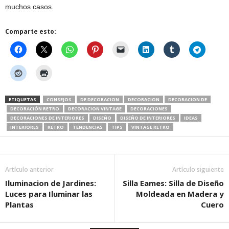
muchos casos.
Comparte esto:
ETIQUETAS
CONSEJOS
DE DECORACION
DECORACION
DECORACION DE
DECORACIÓN RETRO
DECORACION VINTAGE
DECORACIONES
DECORACIONES DE INTERIORES
DISEÑO
DISEÑO DE INTERIORES
IDEAS
INTERIORES
RETRO
TENDENCIAS
TIPS
VINTAGE RETRO
Artículo anterior
Artículo siguiente
Iluminacion de Jardines:
Silla Eames: Silla de Diseño
Luces para Iluminar las
Moldeada en Madera y
Plantas
Cuero