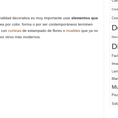
Ca
Coci
inalidad decorativa es muy importante usar
elementos que
Con
ea por color, forma o por ser contemporáneos terminen
D
e con
cortinas
de estampado de flores o
muebles
que ya no
 por otros más modernos.
Deco
D
Fac
Ima
Lam
Man
Mu
Pis
Sof