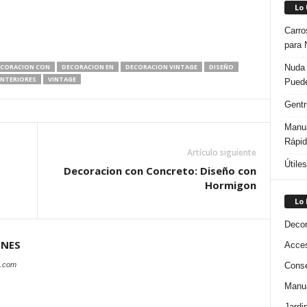
Lo
Carro
para 
Nuda 
CORACION CON
DECORACION EN
DECORACION VINTAGE
DISEÑO
INTERIORES
VINTAGE
Puede
Gentr
Manua
Rápi
Artículo siguiente
Útile
Decoracion con Concreto: Diseño con
Hormigon
Lo
Decor
ONES
Acces
Conse
s.com
Manua
Jardi