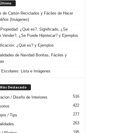
 Último
s de Cartón Reciclados y Fáciles de Hacer
Niños (Imágenes)
Propiedad: ¿Qué es?, Significado, ¿Se
 Vender?, ¿Se Puede Hipotecar? y Ejemplos
ificación: ¿Qué es? y Ejemplos
lidades de Navidad Bonitas, Fáciles y
das
s Escolares: Lista e Imágenes
 Más Destacado
516
acion / Diseño de Interiores
422
orios
277
jos / Tips
263
lidades
195
n / Plantas