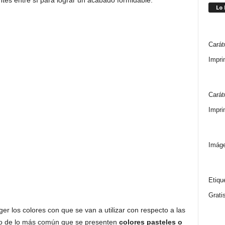
es entre sí para lograr un acabado formidable.
Lo
Carát
Impri
Carát
Impri
Imáge
Etiqu
Grati
er los colores con que se van a utilizar con respecto a las
ndo de lo más común que se presenten
colores pasteles o