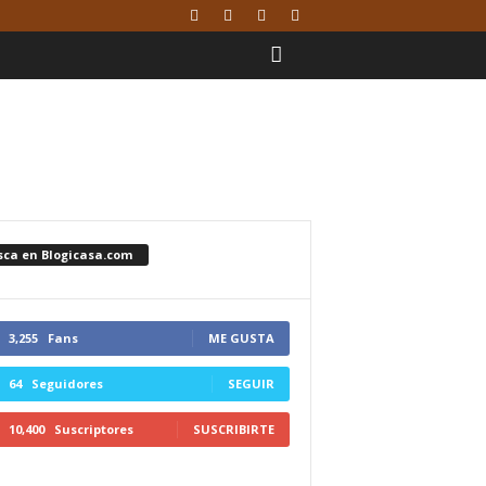
sca en Blogicasa.com
3,255
Fans
ME GUSTA
64
Seguidores
SEGUIR
10,400
Suscriptores
SUSCRIBIRTE