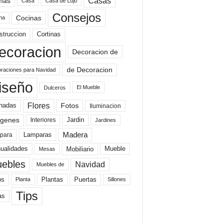
mas
Casas
Casa
Casa de Lujo
Consejos
Cocinas
na
struccion
Cortinas
ecoracion
Decoracion de
de Decoracion
raciones para Navidad
iseño
El Mueble
Dulceros
Flores
Fotos
hadas
Iluminacion
genes
Interiores
Jardin
Jardines
Madera
Lamparas
para
Mobiliario
ualidades
Mueble
Mesas
ebles
Navidad
Muebles de
Plantas
os
Puertas
Planta
Sillones
Tips
as