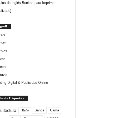
ulas de Inglés Bonitas para Imprimir
alizado]
groll
cars
chef
chics
star
tecno
ravel
ting Digital & Publicidad Online
be de Etiquetas
uitectura
Baños
Cama
Baño