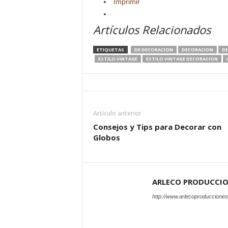
Imprimir
Artículos Relacionados
ETIQUETAS
DE DECORACION
DECORACION
DE
ESTILO VINTAGE
ESTILO VINTAGE DECORACION
Artículo anterior
Consejos y Tips para Decorar con
Globos
ARLECO PRODUCCI
http://www.arlecoproduccione