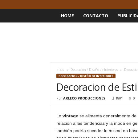
HOME
CONTACTO
PUBLICID
Inicio
Decoracion / Diseño de Interiores
Decoracio
DECORACION / DISEÑO DE INTERIORES
Decoracion de Esti
Por
ARLECO PRODUCCIONES
1801
0
Lo
vintage
se alimenta generalmente de 
relación a las tendencias y la moda en gen
también podría suceder lo mismo en base