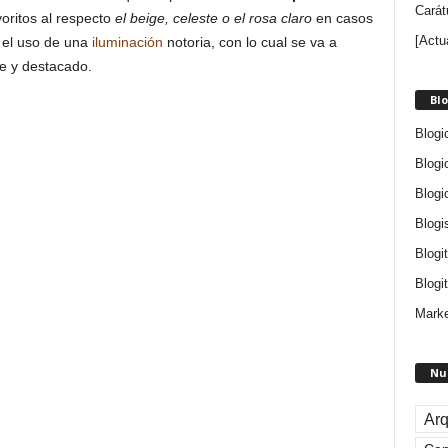
Carát
oritos al respecto
el beige, celeste o el rosa claro
en casos
[Actu
 el uso de una
iluminación
notoria, con lo cual se va a
e y destacado.
Blo
Blogi
Blogi
Blogi
Blogi
Blogi
Blogit
Marke
Nu
Arq