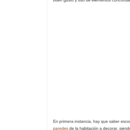
buen gusto y uso de elementos concordant
En primera instancia, hay que saber escog
paredes
de la habitación a decorar, sie