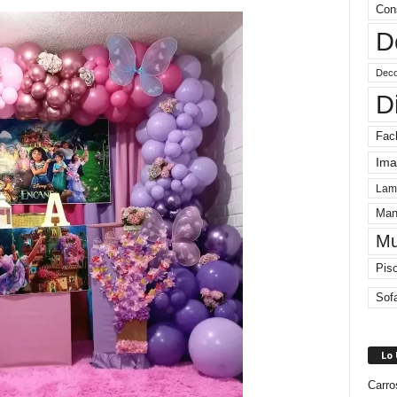
Con
D
Deco
D
Fac
Ima
Lam
Man
Mu
Pis
Sof
Lo
Carro