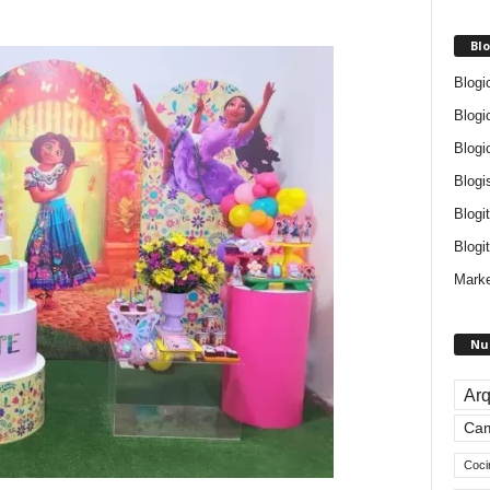
Blo
Blogi
Blogi
Blogi
Blogi
Blogi
Blogit
Marke
Nu
Arq
Ca
Coci