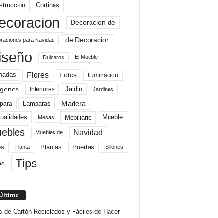
struccion
Cortinas
ecoracion
Decoracion de
de Decoracion
raciones para Navidad
iseño
El Mueble
Dulceros
Flores
Fotos
hadas
Iluminacion
genes
Interiores
Jardin
Jardines
Madera
Lamparas
para
Mobiliario
ualidades
Mueble
Mesas
ebles
Navidad
Muebles de
Plantas
os
Puertas
Planta
Sillones
Tips
as
 Último
s de Cartón Reciclados y Fáciles de Hacer