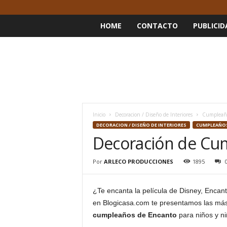
HOME
CONTACTO
PUBLICID
Inicio
Decoracion / Diseño de Interiores
Cumpleaños
DECORACION / DISEÑO DE INTERIORES
CUMPLEAÑOS
Decoración de Cu
Por
ARLECO PRODUCCIONES
1895
¿Te encanta la película de Disney, Encanto
en Blogicasa.com te presentamos las más
cumpleaños de Encanto
para niños y ni