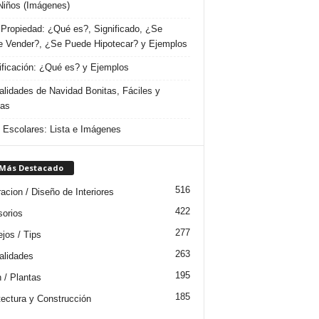
Niños (Imágenes)
Propiedad: ¿Qué es?, Significado, ¿Se
 Vender?, ¿Se Puede Hipotecar? y Ejemplos
ificación: ¿Qué es? y Ejemplos
lidades de Navidad Bonitas, Fáciles y
das
s Escolares: Lista e Imágenes
 Más Destacado
516
acion / Diseño de Interiores
422
orios
277
jos / Tips
263
lidades
195
n / Plantas
185
tectura y Construcción