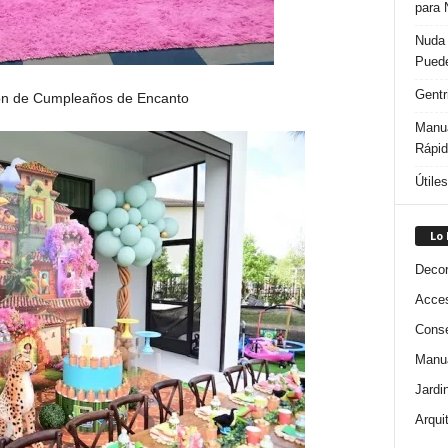
para 
Nuda 
Puede
Gentr
Manua
Rápi
Útile
Lo
Decor
Acces
Conse
Manua
Jardi
Arqui