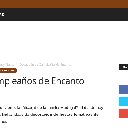
AD
 y Fiestas
Decoración de Cumpleaños de Encanto
Bu
 Y FIESTAS
mpleaños de Encanto
0
; y eres fanático(a) de la familia Madrigal? El día de hoy
 lindas ideas de
decoración de fiestas temáticas de
ñas.