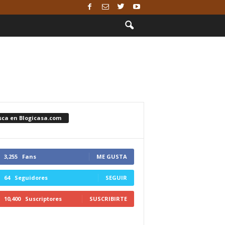
sca en Blogicasa.com
3,255
Fans
ME GUSTA
64
Seguidores
SEGUIR
10,400
Suscriptores
SUSCRIBIRTE