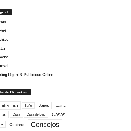
groll
cars
chef
chics
star
tecno
ravel
ting Digital & Publicidad Online
be de Etiquetas
uitectura
Baños
Cama
Baño
mas
Casas
Casa
Casa de Lujo
Consejos
Cocinas
na