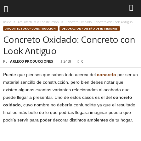
Inicio
Arquitectura y Construcción
Concreto Oxidado: Concreto con Look Antiguo
ARQUITECTURA Y CONSTRUCCIÓN
DECORACION / DISEÑO DE INTERIORES
Concreto Oxidado: Concreto con
Look Antiguo
Por
ARLECO PRODUCCIONES
2468
0
Puede que pienses que sabes todo acerca del
concreto
por ser un
material sencillo de construcción, pero bien debes notar que
existen algunas cuantas variantes relacionadas al acabado que
puede llegar a presentar. Uno de estos casos es el del
concreto
oxidado
, cuyo nombre no debería confundirte ya que el resultado
final es más bello de lo que podrías llegara imaginar puesto que
podría servir para poder decorar distintos ambientes de tu hogar.