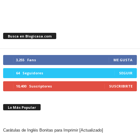
Busca en Blogicasa.com
3,255
Fans
ME GUSTA
64
Seguidores
SEGUIR
10,400
Suscriptores
SUSCRIBIRTE
Lo Más Popular
Carátulas de Inglés Bonitas para Imprimir [Actualizado]