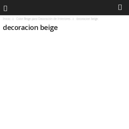
Inicio
Color Beige para Decoración de Interiores
decoracion beige
decoracion beige