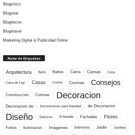
Blogichics
Blogistar
Blogitecno
Blogitravel
Marketing Digital & Publicidad Online
Nube de Etiquetas
Arquitectura
Camas
Baños
Cama
Baño
Casa
Consejos
Casas
Cocinas
Cocina
Casa de Lujo
Decoracion
Construccion
Cortinas
de Decoracion
Decoracion de
Decoraciones para Navidad
Diseño
Flores
Fachadas
El Mueble
Dulceros
Fotos
Imagenes
Interiores
Jardin
Iluminacion
Jardines