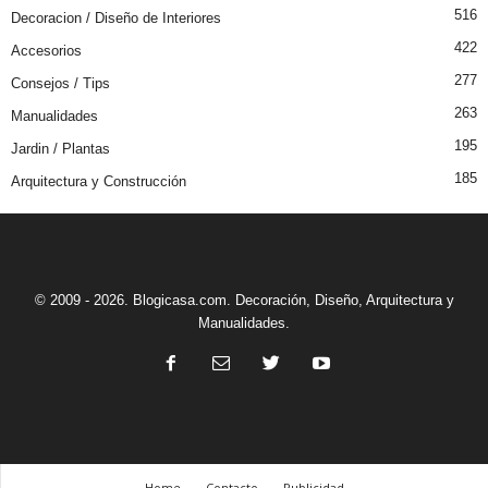
516
Decoracion / Diseño de Interiores
422
Accesorios
277
Consejos / Tips
263
Manualidades
195
Jardin / Plantas
185
Arquitectura y Construcción
© 2009 - 2026. Blogicasa.com. Decoración, Diseño, Arquitectura y
Manualidades.
Home
Contacto
Publicidad