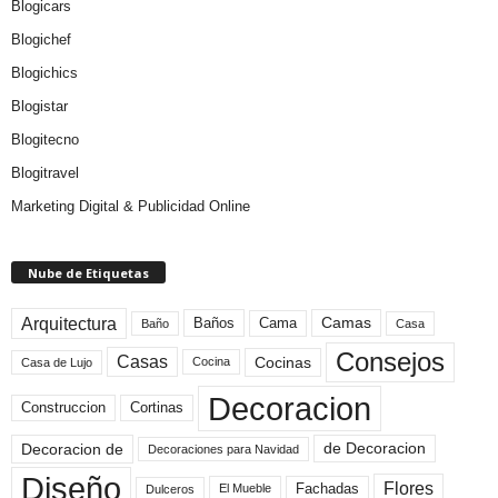
Blogicars
Blogichef
Blogichics
Blogistar
Blogitecno
Blogitravel
Marketing Digital & Publicidad Online
Nube de Etiquetas
Arquitectura
Camas
Baños
Cama
Baño
Casa
Consejos
Casas
Cocinas
Cocina
Casa de Lujo
Decoracion
Construccion
Cortinas
de Decoracion
Decoracion de
Decoraciones para Navidad
Diseño
Flores
Fachadas
El Mueble
Dulceros