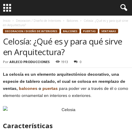
Inicio
Decoracion / Diseño de Interiores
Balcones
Celosía: ¿Qué es y para qué sirve
en Arquitectura?
DECORACION / DISEÑO DE INTERIORES
BALCONES
PUERTAS
VENTANAS
Celosía: ¿Qué es y para qué sirve
en Arquitectura?
Por
ARLECO PRODUCCIONES
1913
0
La celosía es un elemento arquitectónico decorativo, una
especie de tablero calado, el cual se coloca en reemplazo de
ventas,
balcones
o
puertas
para poder ver a través de él o como
elemento ornamental en interiores o exteriores.
Características