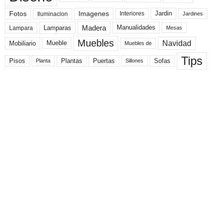
Fotos
Imagenes
Interiores
Jardin
Iluminacion
Jardines
Madera
Lamparas
Manualidades
Lampara
Mesas
Muebles
Navidad
Mobiliario
Mueble
Muebles de
Tips
Plantas
Pisos
Puertas
Sofas
Planta
Sillones
Lo Último
Carros de Cartón Reciclados y Fáciles de Hacer para Niños (Imágenes)
Nuda Propiedad: ¿Qué es?, Significado, ¿Se Puede Vender?, ¿Se Puede
Hipotecar? y Ejemplos
Gentrificación: ¿Qué es? y Ejemplos
Manualidades de Navidad Bonitas, Fáciles y Rápidas
Útiles Escolares: Lista e Imágenes
Lo Más Destacado