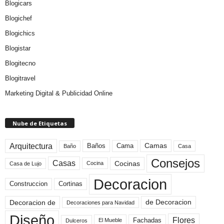
Blogicars
Blogichef
Blogichics
Blogistar
Blogitecno
Blogitravel
Marketing Digital & Publicidad Online
Nube de Etiquetas
Arquitectura
Camas
Baños
Cama
Baño
Casa
Consejos
Casas
Cocinas
Cocina
Casa de Lujo
Decoracion
Construccion
Cortinas
de Decoracion
Decoracion de
Decoraciones para Navidad
Diseño
Flores
Fachadas
El Mueble
Dulceros