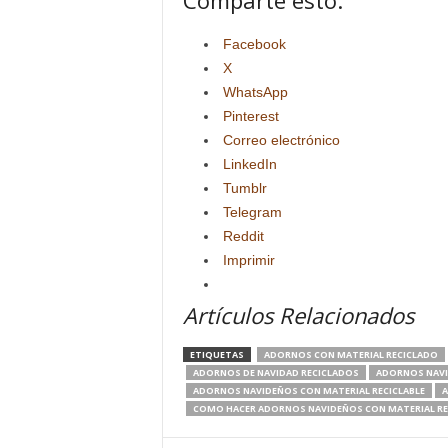
Comparte esto:
Facebook
X
WhatsApp
Pinterest
Correo electrónico
LinkedIn
Tumblr
Telegram
Reddit
Imprimir
Artículos Relacionados
ETIQUETAS
ADORNOS CON MATERIAL RECICLADO
ADORNOS DE NAVIDAD RECICLADOS
ADORNOS NAV
ADORNOS NAVIDEÑOS CON MATERIAL RECICLABLE
A
COMO HACER ADORNOS NAVIDEÑOS CON MATERIAL RE