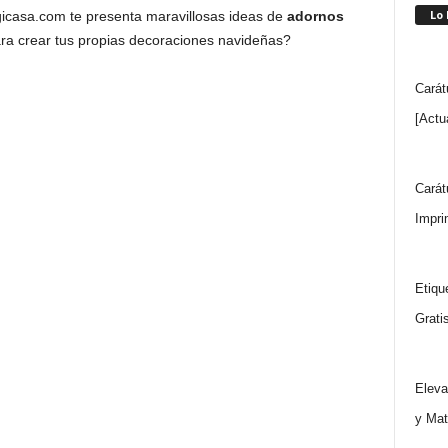
Lo
ogicasa.com te presenta maravillosas ideas de
adornos
para crear tus propias decoraciones navideñas?
Carát
[Actu
Carát
Impri
Etiqu
Grati
Eleva
y Mat