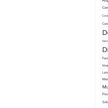
Arq
Ca
Coci
Con
D
Deco
D
Fac
Ima
Lam
Man
Mu
Pis
Sof