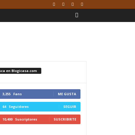
sca en Blogicasa.com
3,255
Fans
ME GUSTA
64
Seguidores
SEGUIR
10,400
Suscriptores
SUSCRIBIRTE