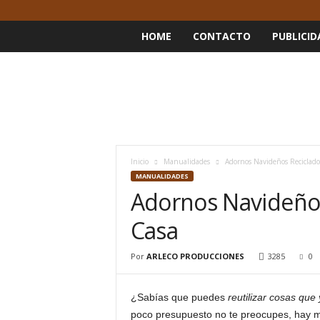
HOME
CONTACTO
PUBLICID
Inicio
Manualidades
Adornos Navideños Reciclado
MANUALIDADES
Adornos Navideños
Casa
Por
ARLECO PRODUCCIONES
3285
0
¿Sabías que puedes
reutilizar cosas que
poco presupuesto no te preocupes, hay 