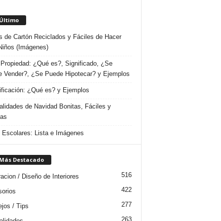
 Último
s de Cartón Reciclados y Fáciles de Hacer
Niños (Imágenes)
Propiedad: ¿Qué es?, Significado, ¿Se
 Vender?, ¿Se Puede Hipotecar? y Ejemplos
ificación: ¿Qué es? y Ejemplos
lidades de Navidad Bonitas, Fáciles y
das
s Escolares: Lista e Imágenes
 Más Destacado
516
acion / Diseño de Interiores
422
orios
277
jos / Tips
263
lidades