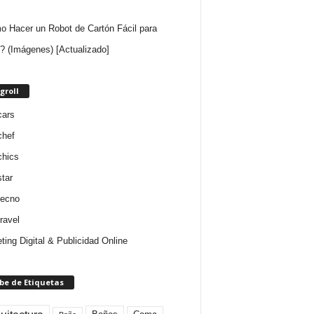
 Hacer un Robot de Cartón Fácil para
? (Imágenes) [Actualizado]
groll
cars
chef
chics
star
tecno
ravel
ting Digital & Publicidad Online
be de Etiquetas