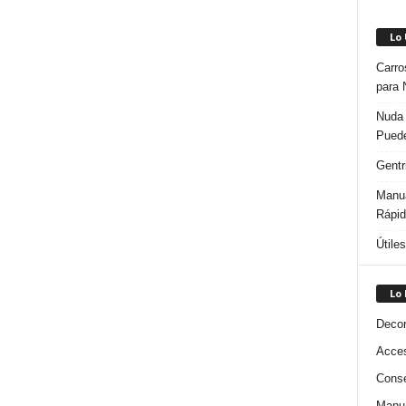
Lo
Carro
para 
Nuda 
Puede
Gentr
Manua
Rápi
Útile
Lo
Decor
Acces
Conse
Manua