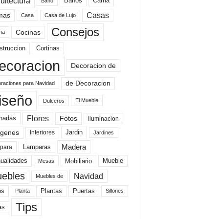
uitectura
Baños
Cama
Baño
mas
Casas
Casa
Casa de Lujo
Consejos
Cocinas
na
struccion
Cortinas
ecoracion
Decoracion de
de Decoracion
raciones para Navidad
iseño
El Mueble
Dulceros
Flores
Fotos
hadas
Iluminacion
genes
Interiores
Jardin
Jardines
Madera
Lamparas
para
Mobiliario
ualidades
Mueble
Mesas
ebles
Navidad
Muebles de
Plantas
os
Puertas
Planta
Sillones
Tips
as