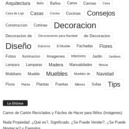
Arquitectura
Camas
Baños
Cama
Baño
Casa
Consejos
Casas
Cocinas
Cocina
Casa de Lujo
Decoracion
Construccion
Cortinas
de Decoracion
Decoracion de
Decoraciones para Navidad
Diseño
Flores
Fachadas
El Mueble
Dulceros
Fotos
Imagenes
Interiores
Jardin
Iluminacion
Jardines
Madera
Lamparas
Manualidades
Lampara
Mesas
Muebles
Navidad
Mobiliario
Mueble
Muebles de
Tips
Plantas
Pisos
Puertas
Sofas
Planta
Sillones
Lo Último
Carros de Cartón Reciclados y Fáciles de Hacer para Niños (Imágenes)
Nuda Propiedad: ¿Qué es?, Significado, ¿Se Puede Vender?, ¿Se Puede
Hipotecar? y Ejemplos