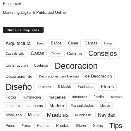
Blogitravel
Marketing Digital & Publicidad Online
Nube de Etiquetas
Arquitectura
Camas
Baños
Cama
Baño
Casa
Consejos
Casas
Cocinas
Cocina
Casa de Lujo
Decoracion
Construccion
Cortinas
de Decoracion
Decoracion de
Decoraciones para Navidad
Diseño
Flores
Fachadas
El Mueble
Dulceros
Fotos
Imagenes
Interiores
Jardin
Iluminacion
Jardines
Madera
Lamparas
Manualidades
Lampara
Mesas
Muebles
Navidad
Mobiliario
Mueble
Muebles de
Tips
Plantas
Pisos
Puertas
Sofas
Planta
Sillones