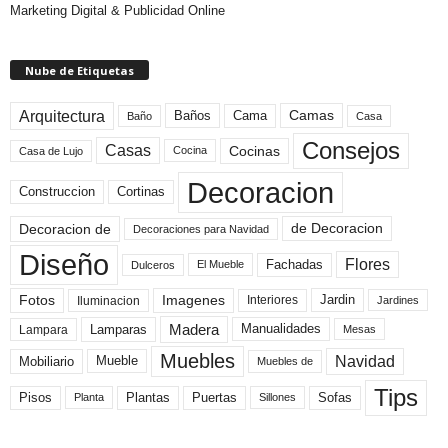
Marketing Digital & Publicidad Online
Nube de Etiquetas
Arquitectura
Camas
Baños
Cama
Baño
Casa
Consejos
Casas
Cocinas
Cocina
Casa de Lujo
Decoracion
Construccion
Cortinas
de Decoracion
Decoracion de
Decoraciones para Navidad
Diseño
Flores
Fachadas
El Mueble
Dulceros
Fotos
Imagenes
Interiores
Jardin
Iluminacion
Jardines
Madera
Lamparas
Manualidades
Lampara
Mesas
Muebles
Navidad
Mobiliario
Mueble
Muebles de
Tips
Plantas
Pisos
Puertas
Sofas
Planta
Sillones