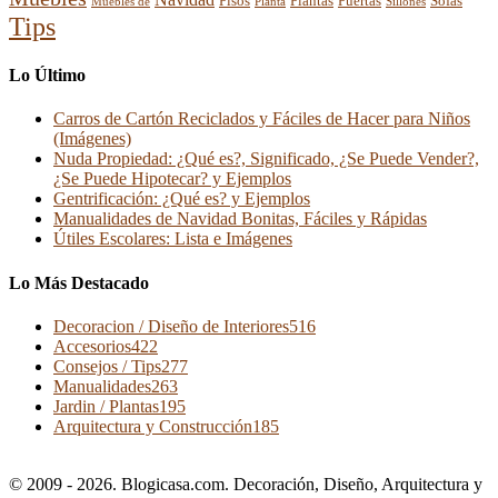
Pisos
Plantas
Puertas
Sofas
Muebles de
Planta
Sillones
Tips
Lo Último
Carros de Cartón Reciclados y Fáciles de Hacer para Niños
(Imágenes)
Nuda Propiedad: ¿Qué es?, Significado, ¿Se Puede Vender?,
¿Se Puede Hipotecar? y Ejemplos
Gentrificación: ¿Qué es? y Ejemplos
Manualidades de Navidad Bonitas, Fáciles y Rápidas
Útiles Escolares: Lista e Imágenes
Lo Más Destacado
Decoracion / Diseño de Interiores
516
Accesorios
422
Consejos / Tips
277
Manualidades
263
Jardin / Plantas
195
Arquitectura y Construcción
185
© 2009 - 2026. Blogicasa.com. Decoración, Diseño, Arquitectura y