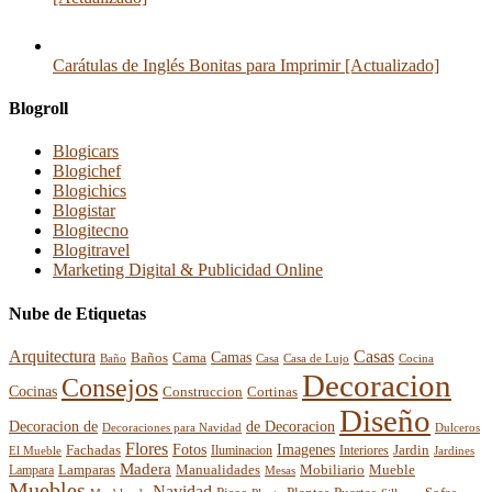
Carátulas de Inglés Bonitas para Imprimir [Actualizado]
Blogroll
Blogicars
Blogichef
Blogichics
Blogistar
Blogitecno
Blogitravel
Marketing Digital & Publicidad Online
Nube de Etiquetas
Arquitectura
Casas
Baños
Camas
Cama
Casa
Cocina
Baño
Casa de Lujo
Decoracion
Consejos
Cocinas
Construccion
Cortinas
Diseño
Decoracion de
de Decoracion
Decoraciones para Navidad
Dulceros
Flores
Fotos
Imagenes
Fachadas
Interiores
Jardin
El Mueble
Iluminacion
Jardines
Madera
Lamparas
Mobiliario
Manualidades
Mueble
Lampara
Mesas
Muebles
Navidad