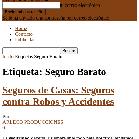
tu correo electrónico
Se te ha enviado una contraseña por correo electrónico.
Home
Contacto
Publicidad
Inicio
Etiquetas
Seguro Barato
Etiqueta: Seguro Barato
Seguros de Casas: Seguros
contra Robos y Accidentes
Por
ARLECO PRODUCCIONES
0
La
seguridad
debería ir siempre ante todo para nosotros, tengamos