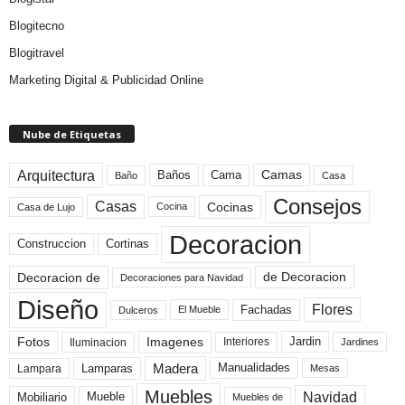
Blogitecno
Blogitravel
Marketing Digital & Publicidad Online
Nube de Etiquetas
Arquitectura
Camas
Baños
Cama
Baño
Casa
Consejos
Casas
Cocinas
Cocina
Casa de Lujo
Decoracion
Construccion
Cortinas
de Decoracion
Decoracion de
Decoraciones para Navidad
Diseño
Flores
Fachadas
El Mueble
Dulceros
Fotos
Imagenes
Interiores
Jardin
Iluminacion
Jardines
Madera
Lamparas
Manualidades
Lampara
Mesas
Muebles
Navidad
Mobiliario
Mueble
Muebles de