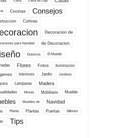
mas
Casas
Casa
Casa de Lujo
Consejos
Cocinas
na
struccion
Cortinas
ecoracion
Decoracion de
de Decoracion
raciones para Navidad
iseño
El Mueble
Dulceros
Flores
Fotos
hadas
Iluminacion
genes
Interiores
Jardin
Jardines
Madera
Lamparas
para
Mobiliario
ualidades
Mueble
Mesas
ebles
Navidad
Muebles de
Plantas
os
Puertas
Planta
Sillones
Tips
as