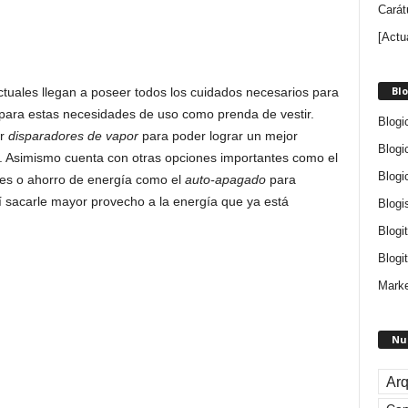
Carát
[Actu
Blo
tuales llegan a poseer todos los cuidados necesarios para
r para estas necesidades de uso como prenda de vestir.
Blogi
ar
disparadores de vapor
para poder lograr un mejor
Blogi
ta. Asimismo cuenta con otras opciones importantes como el
Blogi
tes o ahorro de energía como el
auto-apagado
para
 sacarle mayor provecho a la energía que ya está
Blogi
Blogi
Blogit
Marke
Nu
Arq