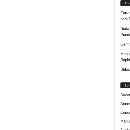
Lo
Carro
para 
Nuda 
Puede
Gentr
Manua
Rápi
Útile
Lo
Decor
Acces
Conse
Manua
Jardi