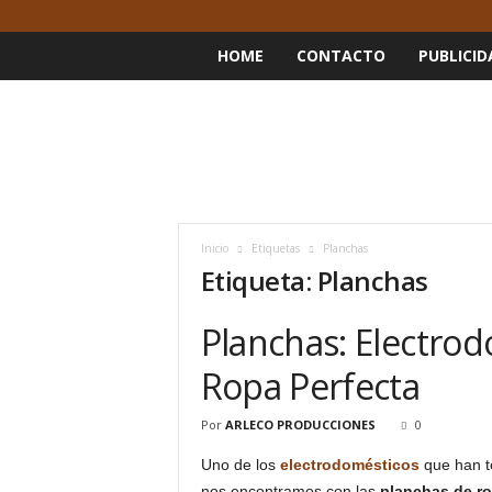
HOME
CONTACTO
PUBLICID
Inicio
Etiquetas
Planchas
Etiqueta: Planchas
Planchas: Electrod
Ropa Perfecta
Por
ARLECO PRODUCCIONES
0
Uno de los
electrodomésticos
que han t
nos encontramos con las
planchas de r