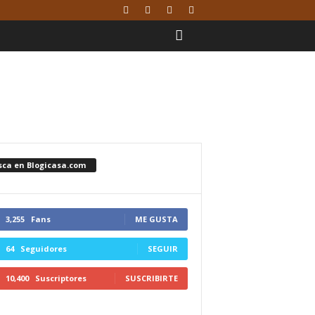
sca en Blogicasa.com
3,255
Fans
ME GUSTA
64
Seguidores
SEGUIR
10,400
Suscriptores
SUSCRIBIRTE