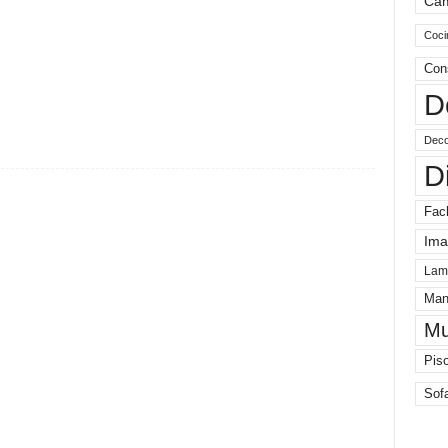
Ca
Coci
Con
D
Deco
D
Fac
Ima
Lam
Man
Mu
Pis
Sof