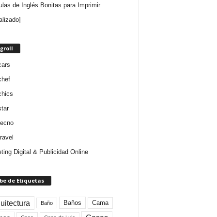
ulas de Inglés Bonitas para Imprimir
alizado]
groll
cars
chef
chics
star
tecno
ravel
ting Digital & Publicidad Online
be de Etiquetas
uitectura
Baños
Cama
Baño