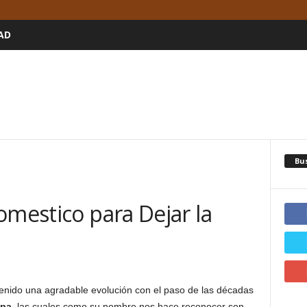
AD
Bu
omestico para Dejar la
enido una agradable evolución con el paso de las décadas
opa
, las cuales como su nombre nos hace reconocer son