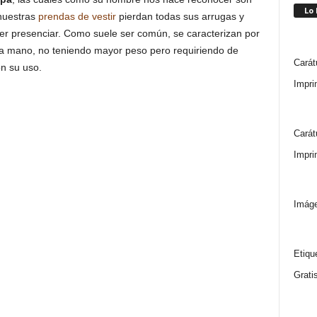
Lo
 nuestras
prendas de vestir
pierdan todas sus arrugas y
er presenciar. Como suele ser común, se caracterizan por
a mano, no teniendo mayor peso pero requiriendo de
Carát
n su uso.
Impri
Carát
Impri
Imáge
Etiqu
Grati