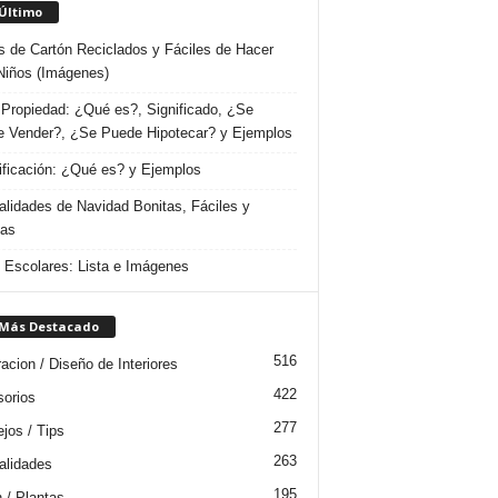
 Último
s de Cartón Reciclados y Fáciles de Hacer
Niños (Imágenes)
Propiedad: ¿Qué es?, Significado, ¿Se
 Vender?, ¿Se Puede Hipotecar? y Ejemplos
ificación: ¿Qué es? y Ejemplos
lidades de Navidad Bonitas, Fáciles y
das
s Escolares: Lista e Imágenes
 Más Destacado
516
acion / Diseño de Interiores
422
orios
277
jos / Tips
263
lidades
195
n / Plantas