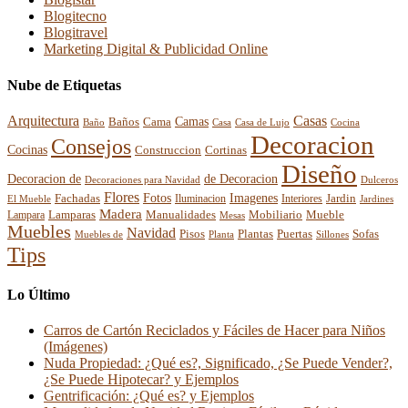
Blogitecno
Blogitravel
Marketing Digital & Publicidad Online
Nube de Etiquetas
Arquitectura
Casas
Baños
Camas
Cama
Casa
Cocina
Baño
Casa de Lujo
Decoracion
Consejos
Cocinas
Construccion
Cortinas
Diseño
Decoracion de
de Decoracion
Decoraciones para Navidad
Dulceros
Flores
Fotos
Imagenes
Fachadas
Interiores
Jardin
El Mueble
Iluminacion
Jardines
Madera
Lamparas
Mobiliario
Manualidades
Mueble
Lampara
Mesas
Muebles
Navidad
Pisos
Plantas
Puertas
Sofas
Muebles de
Planta
Sillones
Tips
Lo Último
Carros de Cartón Reciclados y Fáciles de Hacer para Niños
(Imágenes)
Nuda Propiedad: ¿Qué es?, Significado, ¿Se Puede Vender?,
¿Se Puede Hipotecar? y Ejemplos
Gentrificación: ¿Qué es? y Ejemplos