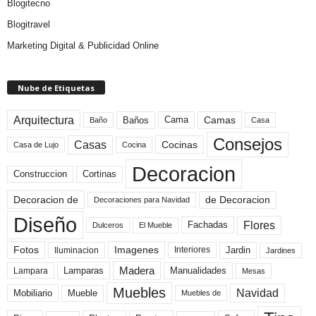
Blogitecno
Blogitravel
Marketing Digital & Publicidad Online
Nube de Etiquetas
Arquitectura
Camas
Baños
Cama
Baño
Casa
Consejos
Casas
Cocinas
Cocina
Casa de Lujo
Decoracion
Construccion
Cortinas
de Decoracion
Decoracion de
Decoraciones para Navidad
Diseño
Flores
Fachadas
El Mueble
Dulceros
Fotos
Imagenes
Interiores
Jardin
Iluminacion
Jardines
Madera
Lamparas
Manualidades
Lampara
Mesas
Muebles
Navidad
Mobiliario
Mueble
Muebles de