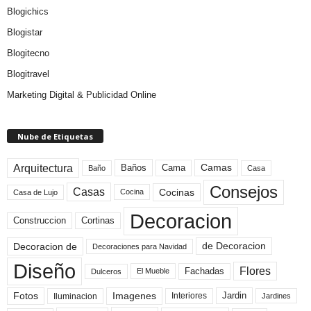
Blogichics
Blogistar
Blogitecno
Blogitravel
Marketing Digital & Publicidad Online
Nube de Etiquetas
Arquitectura
Camas
Baños
Cama
Baño
Casa
Consejos
Casas
Cocinas
Cocina
Casa de Lujo
Decoracion
Construccion
Cortinas
de Decoracion
Decoracion de
Decoraciones para Navidad
Diseño
Flores
Fachadas
El Mueble
Dulceros
Fotos
Imagenes
Interiores
Jardin
Iluminacion
Jardines