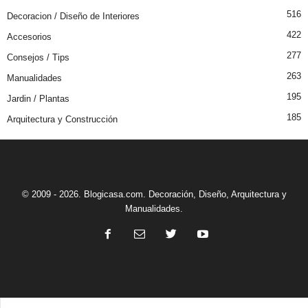
516
Decoracion / Diseño de Interiores
422
Accesorios
277
Consejos / Tips
263
Manualidades
195
Jardin / Plantas
185
Arquitectura y Construcción
© 2009 - 2026. Blogicasa.com. Decoración, Diseño, Arquitectura y
Manualidades.