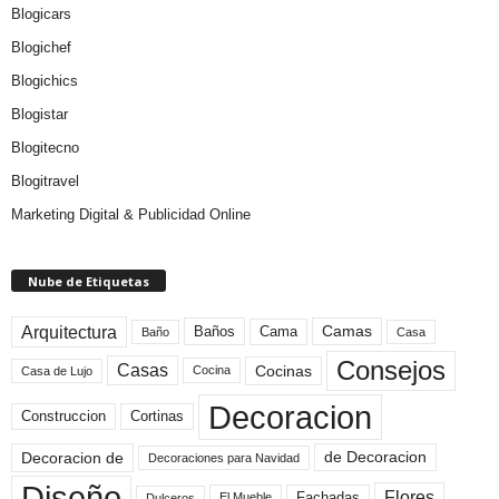
Blogicars
Blogichef
Blogichics
Blogistar
Blogitecno
Blogitravel
Marketing Digital & Publicidad Online
Nube de Etiquetas
Arquitectura
Camas
Baños
Cama
Baño
Casa
Consejos
Casas
Cocinas
Cocina
Casa de Lujo
Decoracion
Construccion
Cortinas
de Decoracion
Decoracion de
Decoraciones para Navidad
Diseño
Flores
Fachadas
El Mueble
Dulceros