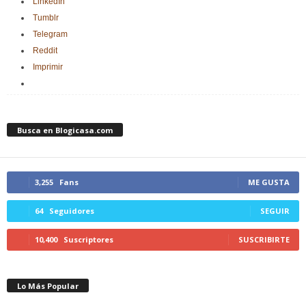
LinkedIn
Tumblr
Telegram
Reddit
Imprimir
Busca en Blogicasa.com
3,255
Fans
ME GUSTA
64
Seguidores
SEGUIR
10,400
Suscriptores
SUSCRIBIRTE
Lo Más Popular