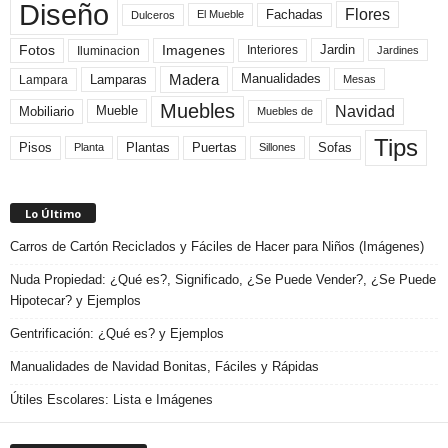
Diseño
Flores
Fachadas
El Mueble
Dulceros
Fotos
Imagenes
Interiores
Jardin
Iluminacion
Jardines
Madera
Lamparas
Manualidades
Lampara
Mesas
Muebles
Navidad
Mobiliario
Mueble
Muebles de
Tips
Plantas
Pisos
Puertas
Sofas
Planta
Sillones
Lo Último
Carros de Cartón Reciclados y Fáciles de Hacer para Niños (Imágenes)
Nuda Propiedad: ¿Qué es?, Significado, ¿Se Puede Vender?, ¿Se Puede
Hipotecar? y Ejemplos
Gentrificación: ¿Qué es? y Ejemplos
Manualidades de Navidad Bonitas, Fáciles y Rápidas
Útiles Escolares: Lista e Imágenes