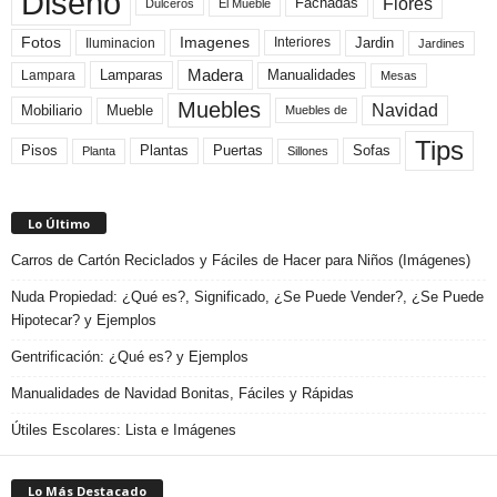
Diseño
Flores
Fachadas
El Mueble
Dulceros
Fotos
Imagenes
Interiores
Jardin
Iluminacion
Jardines
Madera
Lamparas
Manualidades
Lampara
Mesas
Muebles
Navidad
Mobiliario
Mueble
Muebles de
Tips
Plantas
Pisos
Puertas
Sofas
Planta
Sillones
Lo Último
Carros de Cartón Reciclados y Fáciles de Hacer para Niños (Imágenes)
Nuda Propiedad: ¿Qué es?, Significado, ¿Se Puede Vender?, ¿Se Puede
Hipotecar? y Ejemplos
Gentrificación: ¿Qué es? y Ejemplos
Manualidades de Navidad Bonitas, Fáciles y Rápidas
Útiles Escolares: Lista e Imágenes
Lo Más Destacado