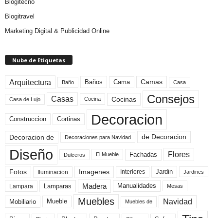
Blogitecno
Blogitravel
Marketing Digital & Publicidad Online
Nube de Etiquetas
Arquitectura
Camas
Baños
Cama
Baño
Casa
Consejos
Casas
Cocinas
Cocina
Casa de Lujo
Decoracion
Construccion
Cortinas
de Decoracion
Decoracion de
Decoraciones para Navidad
Diseño
Flores
Fachadas
El Mueble
Dulceros
Fotos
Imagenes
Interiores
Jardin
Iluminacion
Jardines
Madera
Lamparas
Manualidades
Lampara
Mesas
Muebles
Navidad
Mobiliario
Mueble
Muebles de