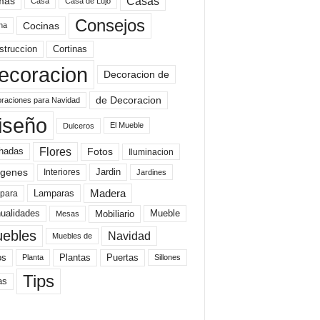
mas
Casas
Casa
Casa de Lujo
Consejos
Cocinas
na
struccion
Cortinas
ecoracion
Decoracion de
de Decoracion
raciones para Navidad
iseño
El Mueble
Dulceros
Flores
Fotos
hadas
Iluminacion
genes
Interiores
Jardin
Jardines
Madera
Lamparas
para
Mobiliario
ualidades
Mueble
Mesas
ebles
Navidad
Muebles de
Plantas
os
Puertas
Planta
Sillones
Tips
as