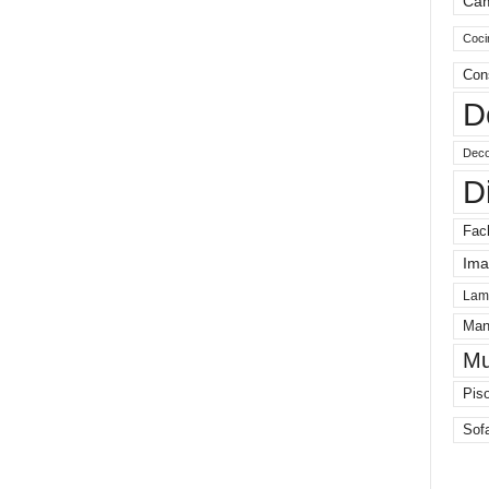
Ca
Coci
Con
D
Deco
D
Fac
Ima
Lam
Man
Mu
Pis
Sof