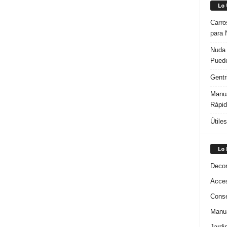
Lo
Carro
para 
Nuda 
Puede
Gentr
Manua
Rápi
Útile
Lo
Decor
Acces
Conse
Manua
Jardi