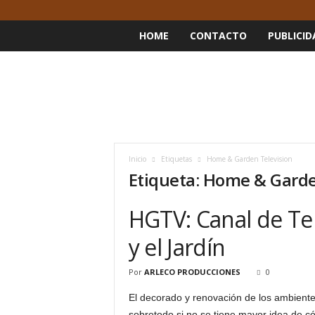
HOME
CONTACTO
PUBLICID
Inicio
Etiquetas
Home & Garden Television
Etiqueta: Home & Garde
HGTV: Canal de Tel
y el Jardín
Por
ARLECO PRODUCCIONES
0
El decorado y renovación de los ambient
sobretodo si no se tiene mayor idea de có