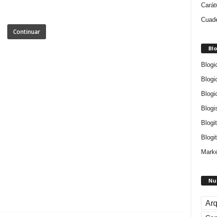
Carát
Cuade
Continuar
Blo
Blogi
Blogi
Blogi
Blogi
Blogi
Blogit
Marke
Nu
Arq