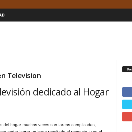
AD
Bu
n Television
evisión dedicado al Hogar
es del hogar muchas veces son tareas complicadas,
mo poder lograr un buen resultado al respecto, y en el