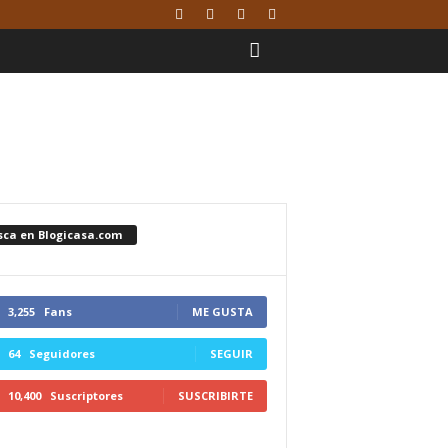
sca en Blogicasa.com
3,255
Fans
ME GUSTA
64
Seguidores
SEGUIR
10,400
Suscriptores
SUSCRIBIRTE