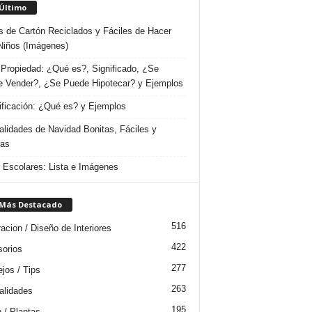
 Último
s de Cartón Reciclados y Fáciles de Hacer
Niños (Imágenes)
Propiedad: ¿Qué es?, Significado, ¿Se
 Vender?, ¿Se Puede Hipotecar? y Ejemplos
ificación: ¿Qué es? y Ejemplos
lidades de Navidad Bonitas, Fáciles y
das
s Escolares: Lista e Imágenes
 Más Destacado
516
acion / Diseño de Interiores
422
orios
277
jos / Tips
263
lidades
195
n / Plantas