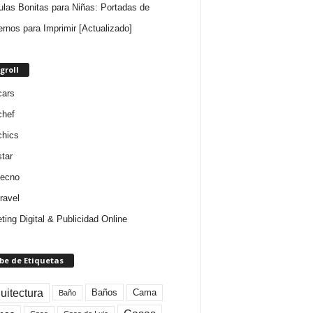
ulas Bonitas para Niñas: Portadas de
rnos para Imprimir [Actualizado]
groll
cars
chef
chics
star
tecno
ravel
ting Digital & Publicidad Online
be de Etiquetas
uitectura
Baños
Cama
Baño