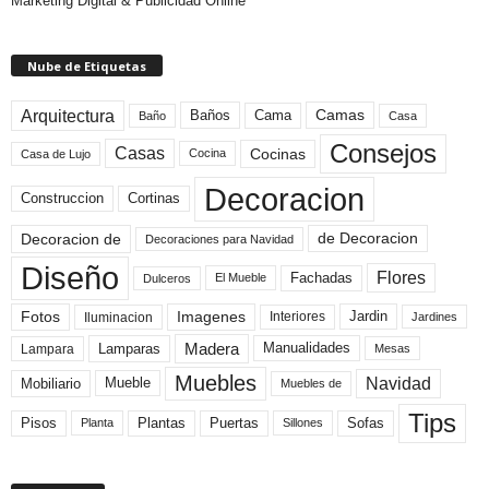
Marketing Digital & Publicidad Online
Nube de Etiquetas
Arquitectura
Camas
Baños
Cama
Baño
Casa
Consejos
Casas
Cocinas
Cocina
Casa de Lujo
Decoracion
Construccion
Cortinas
de Decoracion
Decoracion de
Decoraciones para Navidad
Diseño
Flores
Fachadas
El Mueble
Dulceros
Fotos
Imagenes
Interiores
Jardin
Iluminacion
Jardines
Madera
Lamparas
Manualidades
Lampara
Mesas
Muebles
Navidad
Mobiliario
Mueble
Muebles de
Tips
Plantas
Pisos
Puertas
Sofas
Planta
Sillones