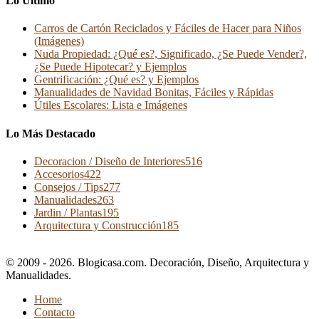
Lo Último
Carros de Cartón Reciclados y Fáciles de Hacer para Niños
(Imágenes)
Nuda Propiedad: ¿Qué es?, Significado, ¿Se Puede Vender?,
¿Se Puede Hipotecar? y Ejemplos
Gentrificación: ¿Qué es? y Ejemplos
Manualidades de Navidad Bonitas, Fáciles y Rápidas
Útiles Escolares: Lista e Imágenes
Lo Más Destacado
Decoracion / Diseño de Interiores
516
Accesorios
422
Consejos / Tips
277
Manualidades
263
Jardin / Plantas
195
Arquitectura y Construcción
185
© 2009 - 2026. Blogicasa.com. Decoración, Diseño, Arquitectura y
Manualidades.
Home
Contacto