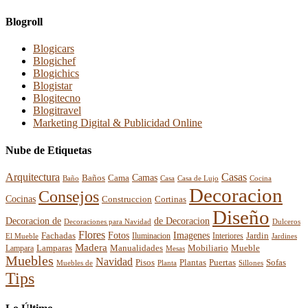
Blogroll
Blogicars
Blogichef
Blogichics
Blogistar
Blogitecno
Blogitravel
Marketing Digital & Publicidad Online
Nube de Etiquetas
Arquitectura
Casas
Baños
Camas
Cama
Casa
Cocina
Baño
Casa de Lujo
Decoracion
Consejos
Cocinas
Construccion
Cortinas
Diseño
Decoracion de
de Decoracion
Decoraciones para Navidad
Dulceros
Flores
Fotos
Imagenes
Fachadas
Interiores
Jardin
El Mueble
Iluminacion
Jardines
Madera
Lamparas
Mobiliario
Manualidades
Mueble
Lampara
Mesas
Muebles
Navidad
Pisos
Plantas
Puertas
Sofas
Muebles de
Planta
Sillones
Tips