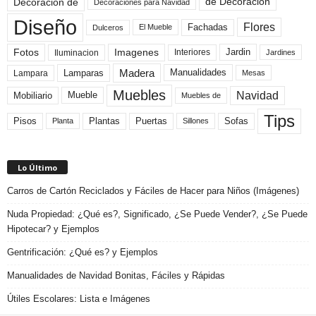
de Decoracion
Decoracion de
Decoraciones para Navidad
Diseño
Flores
Fachadas
El Mueble
Dulceros
Fotos
Imagenes
Interiores
Jardin
Iluminacion
Jardines
Madera
Lamparas
Manualidades
Lampara
Mesas
Muebles
Navidad
Mobiliario
Mueble
Muebles de
Tips
Plantas
Pisos
Puertas
Sofas
Planta
Sillones
Lo Último
Carros de Cartón Reciclados y Fáciles de Hacer para Niños (Imágenes)
Nuda Propiedad: ¿Qué es?, Significado, ¿Se Puede Vender?, ¿Se Puede
Hipotecar? y Ejemplos
Gentrificación: ¿Qué es? y Ejemplos
Manualidades de Navidad Bonitas, Fáciles y Rápidas
Útiles Escolares: Lista e Imágenes