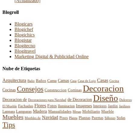
[Actualizado]
Blogroll
Blogicars
Blogichef
Blogichics
Blogistar
Blogitecno
Blogitravel
Marketing Digital & Publicidad Online
Nube de Etiquetas
Arquitectura
Casas
Baños
Camas
Cama
Casa
Cocina
Baño
Casa de Lujo
Decoracion
Consejos
Cocinas
Construccion
Cortinas
Diseño
Decoracion de
de Decoracion
Decoraciones para Navidad
Dulceros
Flores
Fotos
Imagenes
Fachadas
Interiores
Jardin
El Mueble
Iluminacion
Jardines
Madera
Lamparas
Mobiliario
Manualidades
Mueble
Lampara
Mesas
Muebles
Navidad
Pisos
Plantas
Puertas
Sofas
Muebles de
Planta
Sillones
Tips