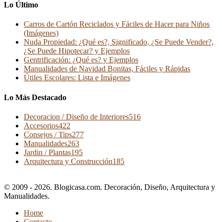
Lo Último
Carros de Cartón Reciclados y Fáciles de Hacer para Niños
(Imágenes)
Nuda Propiedad: ¿Qué es?, Significado, ¿Se Puede Vender?,
¿Se Puede Hipotecar? y Ejemplos
Gentrificación: ¿Qué es? y Ejemplos
Manualidades de Navidad Bonitas, Fáciles y Rápidas
Útiles Escolares: Lista e Imágenes
Lo Más Destacado
Decoracion / Diseño de Interiores
516
Accesorios
422
Consejos / Tips
277
Manualidades
263
Jardin / Plantas
195
Arquitectura y Construcción
185
© 2009 - 2026. Blogicasa.com. Decoración, Diseño, Arquitectura y
Manualidades.
Home
Contacto