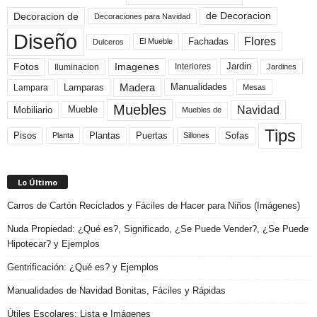
de Decoracion
Decoracion de
Decoraciones para Navidad
Diseño
Flores
Fachadas
El Mueble
Dulceros
Fotos
Imagenes
Interiores
Jardin
Iluminacion
Jardines
Madera
Lamparas
Manualidades
Lampara
Mesas
Muebles
Navidad
Mobiliario
Mueble
Muebles de
Tips
Plantas
Pisos
Puertas
Sofas
Planta
Sillones
Lo Último
Carros de Cartón Reciclados y Fáciles de Hacer para Niños (Imágenes)
Nuda Propiedad: ¿Qué es?, Significado, ¿Se Puede Vender?, ¿Se Puede
Hipotecar? y Ejemplos
Gentrificación: ¿Qué es? y Ejemplos
Manualidades de Navidad Bonitas, Fáciles y Rápidas
Útiles Escolares: Lista e Imágenes