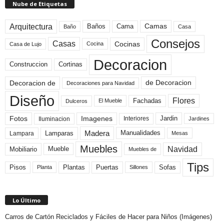
Nube de Etiquetas
Arquitectura
Camas
Baños
Cama
Baño
Casa
Consejos
Casas
Cocinas
Cocina
Casa de Lujo
Decoracion
Construccion
Cortinas
de Decoracion
Decoracion de
Decoraciones para Navidad
Diseño
Flores
Fachadas
El Mueble
Dulceros
Fotos
Imagenes
Interiores
Jardin
Iluminacion
Jardines
Madera
Lamparas
Manualidades
Lampara
Mesas
Muebles
Navidad
Mobiliario
Mueble
Muebles de
Tips
Plantas
Pisos
Puertas
Sofas
Planta
Sillones
Lo Último
Carros de Cartón Reciclados y Fáciles de Hacer para Niños (Imágenes)