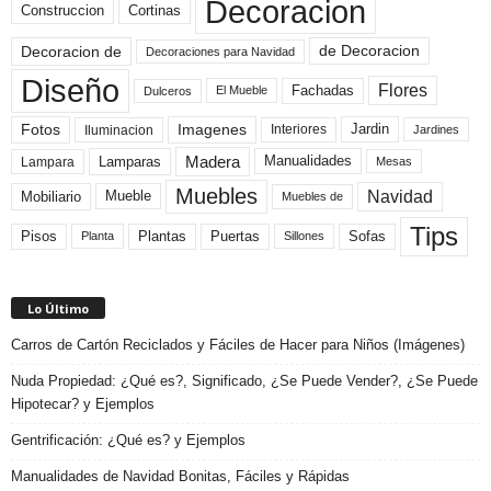
Decoracion
Construccion
Cortinas
de Decoracion
Decoracion de
Decoraciones para Navidad
Diseño
Flores
Fachadas
El Mueble
Dulceros
Fotos
Imagenes
Interiores
Jardin
Iluminacion
Jardines
Madera
Lamparas
Manualidades
Lampara
Mesas
Muebles
Navidad
Mobiliario
Mueble
Muebles de
Tips
Plantas
Pisos
Puertas
Sofas
Planta
Sillones
Lo Último
Carros de Cartón Reciclados y Fáciles de Hacer para Niños (Imágenes)
Nuda Propiedad: ¿Qué es?, Significado, ¿Se Puede Vender?, ¿Se Puede
Hipotecar? y Ejemplos
Gentrificación: ¿Qué es? y Ejemplos
Manualidades de Navidad Bonitas, Fáciles y Rápidas