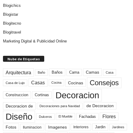
Blogichics
Blogistar
Blogitecno
Blogitravel
Marketing Digital & Publicidad Online
Nube de Etiquetas
Arquitectura
Camas
Baños
Cama
Baño
Casa
Consejos
Casas
Cocinas
Cocina
Casa de Lujo
Decoracion
Construccion
Cortinas
de Decoracion
Decoracion de
Decoraciones para Navidad
Diseño
Flores
Fachadas
El Mueble
Dulceros
Fotos
Imagenes
Interiores
Jardin
Iluminacion
Jardines