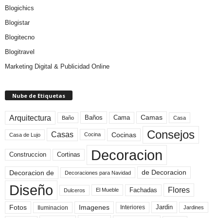
Blogichics
Blogistar
Blogitecno
Blogitravel
Marketing Digital & Publicidad Online
Nube de Etiquetas
Arquitectura
Camas
Baños
Cama
Baño
Casa
Consejos
Casas
Cocinas
Cocina
Casa de Lujo
Decoracion
Construccion
Cortinas
de Decoracion
Decoracion de
Decoraciones para Navidad
Diseño
Flores
Fachadas
El Mueble
Dulceros
Fotos
Imagenes
Interiores
Jardin
Iluminacion
Jardines