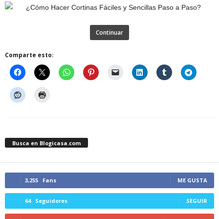
Continuar
Comparte esto:
Busca en Blogicasa.com
3,255
Fans
ME GUSTA
64
Seguidores
SEGUIR