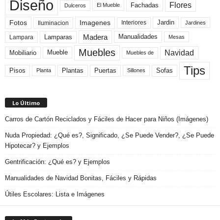
Diseño
Flores
Fachadas
El Mueble
Dulceros
Fotos
Imagenes
Interiores
Jardin
Iluminacion
Jardines
Madera
Lamparas
Manualidades
Lampara
Mesas
Muebles
Navidad
Mobiliario
Mueble
Muebles de
Tips
Plantas
Pisos
Puertas
Sofas
Planta
Sillones
Lo Último
Carros de Cartón Reciclados y Fáciles de Hacer para Niños (Imágenes)
Nuda Propiedad: ¿Qué es?, Significado, ¿Se Puede Vender?, ¿Se Puede
Hipotecar? y Ejemplos
Gentrificación: ¿Qué es? y Ejemplos
Manualidades de Navidad Bonitas, Fáciles y Rápidas
Útiles Escolares: Lista e Imágenes