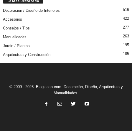
Lo Más Destacado
516
Decoracion / Diseño de Interiores
422
Accesorios
277
Consejos / Tips
263
Manualidades
195
Jardin / Plantas
185
Arquitectura y Construcción
© 2009 - 2026. Blogicasa.com. Decoración, Diseño, Arquitectura y
Manualidades.