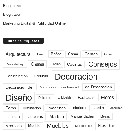
Blogitecno
Blogitravel
Marketing Digital & Publicidad Online
Nube de Etiquetas
Arquitectura
Camas
Baños
Cama
Baño
Casa
Consejos
Casas
Cocinas
Cocina
Casa de Lujo
Decoracion
Construccion
Cortinas
de Decoracion
Decoracion de
Decoraciones para Navidad
Diseño
Flores
Fachadas
El Mueble
Dulceros
Fotos
Imagenes
Interiores
Jardin
Iluminacion
Jardines
Madera
Lamparas
Manualidades
Lampara
Mesas
Muebles
Navidad
Mobiliario
Mueble
Muebles de