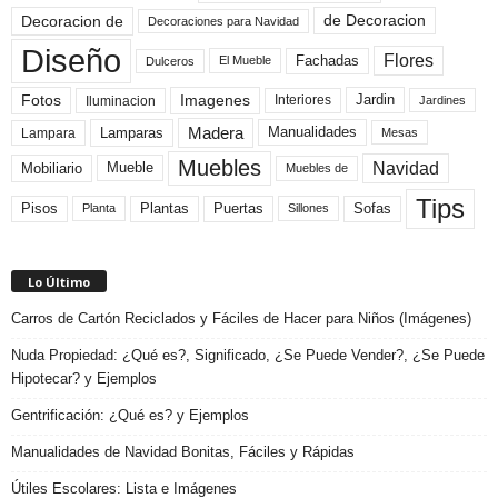
de Decoracion
Decoracion de
Decoraciones para Navidad
Diseño
Flores
Fachadas
El Mueble
Dulceros
Fotos
Imagenes
Interiores
Jardin
Iluminacion
Jardines
Madera
Lamparas
Manualidades
Lampara
Mesas
Muebles
Navidad
Mobiliario
Mueble
Muebles de
Tips
Plantas
Pisos
Puertas
Sofas
Planta
Sillones
Lo Último
Carros de Cartón Reciclados y Fáciles de Hacer para Niños (Imágenes)
Nuda Propiedad: ¿Qué es?, Significado, ¿Se Puede Vender?, ¿Se Puede
Hipotecar? y Ejemplos
Gentrificación: ¿Qué es? y Ejemplos
Manualidades de Navidad Bonitas, Fáciles y Rápidas
Útiles Escolares: Lista e Imágenes