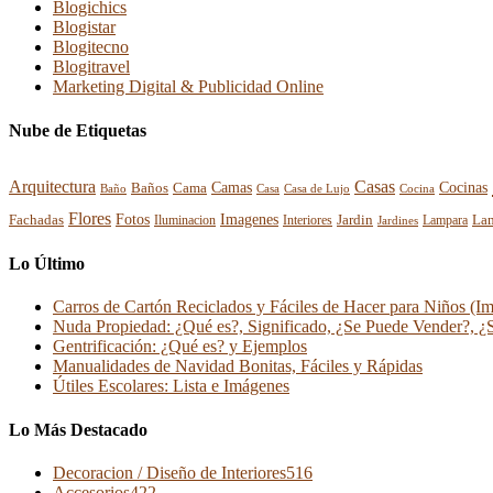
Blogichics
Blogistar
Blogitecno
Blogitravel
Marketing Digital & Publicidad Online
Nube de Etiquetas
Arquitectura
Casas
Cocinas
Baños
Camas
Cama
Casa
Cocina
Baño
Casa de Lujo
Flores
Fotos
Imagenes
La
Fachadas
Interiores
Jardin
Iluminacion
Jardines
Lampara
Lo Último
Carros de Cartón Reciclados y Fáciles de Hacer para Niños (I
Nuda Propiedad: ¿Qué es?, Significado, ¿Se Puede Vender?, ¿
Gentrificación: ¿Qué es? y Ejemplos
Manualidades de Navidad Bonitas, Fáciles y Rápidas
Útiles Escolares: Lista e Imágenes
Lo Más Destacado
Decoracion / Diseño de Interiores
516
Accesorios
422