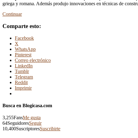
griega y romana. Además produjo innovaciones en técnicas de construcc
Continuar
Comparte esto:
Facebook
X
WhatsApp
Pinterest
Correo electrónico
LinkedIn
Tumblr
Telegram
Reddit
Imprimir
Busca en Blogicasa.com
3,255
Fans
Me gusta
64
Seguidores
Seguir
10,400
Suscriptores
Suscribirte