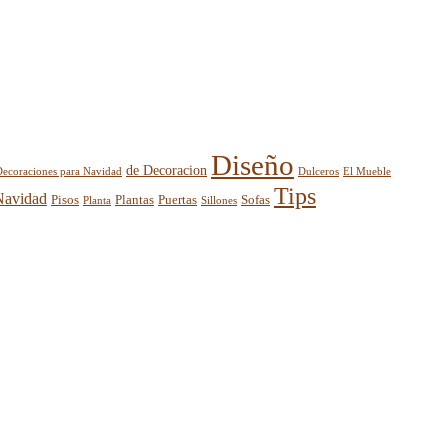
Diseño
de Decoracion
El Mueble
Decoraciones para Navidad
Dulceros
Tips
Navidad
Pisos
Plantas
Puertas
Sofas
Planta
Sillones