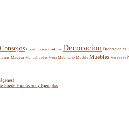
Decoracion
Consejos
Decoracion de
Construccion
Cortinas
Muebles
Madera
mparas
Mobiliario
Manualidades
Mueble
Mesas
Muebles de
mágenes)
Se Puede Hipotecar? y Ejemplos