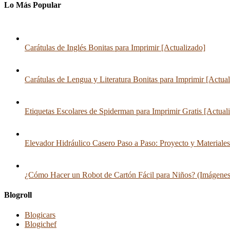
Lo Más Popular
Carátulas de Inglés Bonitas para Imprimir [Actualizado]
Carátulas de Lengua y Literatura Bonitas para Imprimir [Actua
Etiquetas Escolares de Spiderman para Imprimir Gratis [Actual
Elevador Hidráulico Casero Paso a Paso: Proyecto y Materiales
¿Cómo Hacer un Robot de Cartón Fácil para Niños? (Imágenes
Blogroll
Blogicars
Blogichef