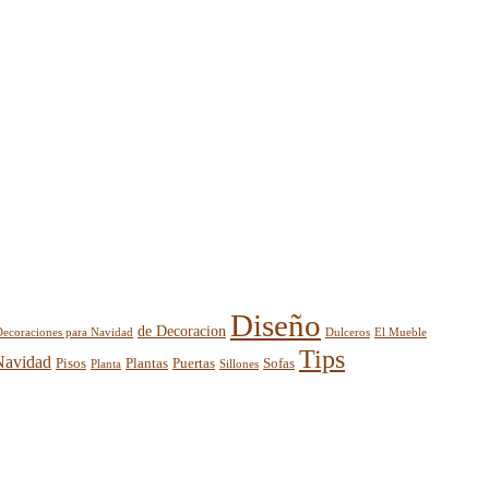
Diseño
de Decoracion
El Mueble
Decoraciones para Navidad
Dulceros
Tips
Navidad
Pisos
Plantas
Puertas
Sofas
Planta
Sillones