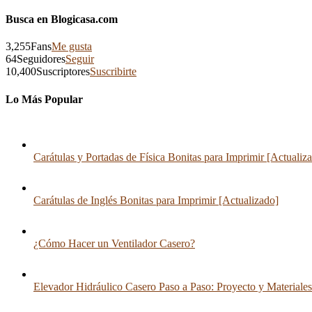
Busca en Blogicasa.com
3,255
Fans
Me gusta
64
Seguidores
Seguir
10,400
Suscriptores
Suscribirte
Lo Más Popular
Carátulas y Portadas de Física Bonitas para Imprimir [Actualiz
Carátulas de Inglés Bonitas para Imprimir [Actualizado]
¿Cómo Hacer un Ventilador Casero?
Elevador Hidráulico Casero Paso a Paso: Proyecto y Materiales