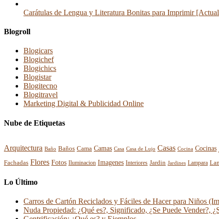
Carátulas de Lengua y Literatura Bonitas para Imprimir [Actua
Blogroll
Blogicars
Blogichef
Blogichics
Blogistar
Blogitecno
Blogitravel
Marketing Digital & Publicidad Online
Nube de Etiquetas
Arquitectura
Casas
Cocinas
Baños
Camas
Cama
Casa
Cocina
Baño
Casa de Lujo
Flores
Fotos
Imagenes
La
Fachadas
Interiores
Jardin
Iluminacion
Jardines
Lampara
Lo Último
Carros de Cartón Reciclados y Fáciles de Hacer para Niños (I
Nuda Propiedad: ¿Qué es?, Significado, ¿Se Puede Vender?, ¿
Gentrificación: ¿Qué es? y Ejemplos