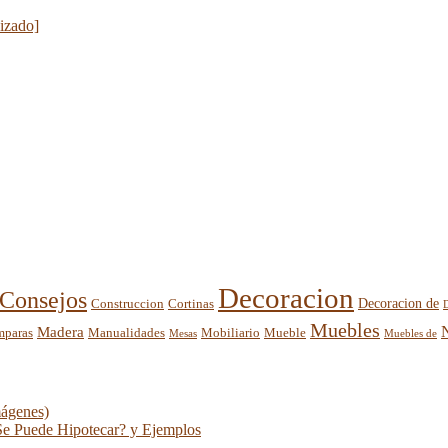
lizado]
Decoracion
Consejos
Decoracion de
Construccion
Cortinas
Muebles
Madera
mparas
Mobiliario
Manualidades
Mueble
Mesas
Muebles de
mágenes)
Se Puede Hipotecar? y Ejemplos