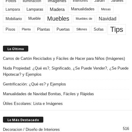
Fotos
Imagenes
Interiores
Jardin
Iluminacion
Jardines
Madera
Lamparas
Manualidades
Lampara
Mesas
Muebles
Navidad
Mobiliario
Mueble
Muebles de
Tips
Plantas
Pisos
Puertas
Sofas
Planta
Sillones
Lo Último
Carros de Cartón Reciclados y Fáciles de Hacer para Niños (Imágenes)
Nuda Propiedad: ¿Qué es?, Significado, ¿Se Puede Vender?, ¿Se Puede
Hipotecar? y Ejemplos
Gentrificación: ¿Qué es? y Ejemplos
Manualidades de Navidad Bonitas, Fáciles y Rápidas
Útiles Escolares: Lista e Imágenes
Lo Más Destacado
516
Decoracion / Diseño de Interiores