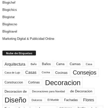
Blogichef
Blogichics
Blogistar
Blogitecno
Blogitravel
Marketing Digital & Publicidad Online
Nube de Etiquetas
Arquitectura
Camas
Baños
Cama
Baño
Casa
Consejos
Casas
Cocinas
Cocina
Casa de Lujo
Decoracion
Construccion
Cortinas
de Decoracion
Decoracion de
Decoraciones para Navidad
Diseño
Flores
Fachadas
El Mueble
Dulceros