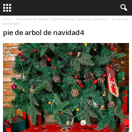
Inicio
Pie de Árbol de Navidad: Diseños Hermosos, Exclusivos y Modernos
pie de arbol
de navidad4
pie de arbol de navidad4