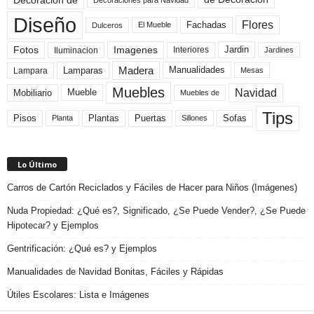
Diseño
Flores
Fachadas
El Mueble
Dulceros
Fotos
Imagenes
Interiores
Jardin
Iluminacion
Jardines
Madera
Lamparas
Manualidades
Lampara
Mesas
Muebles
Navidad
Mobiliario
Mueble
Muebles de
Tips
Plantas
Pisos
Puertas
Sofas
Planta
Sillones
Lo Último
Carros de Cartón Reciclados y Fáciles de Hacer para Niños (Imágenes)
Nuda Propiedad: ¿Qué es?, Significado, ¿Se Puede Vender?, ¿Se Puede
Hipotecar? y Ejemplos
Gentrificación: ¿Qué es? y Ejemplos
Manualidades de Navidad Bonitas, Fáciles y Rápidas
Útiles Escolares: Lista e Imágenes