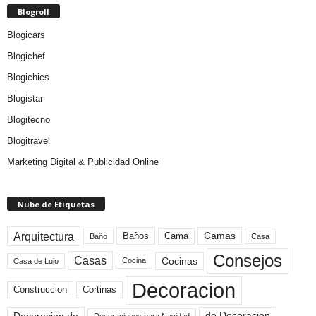
Blogroll
Blogicars
Blogichef
Blogichics
Blogistar
Blogitecno
Blogitravel
Marketing Digital & Publicidad Online
Nube de Etiquetas
Arquitectura
Camas
Baños
Cama
Baño
Casa
Consejos
Casas
Cocinas
Cocina
Casa de Lujo
Decoracion
Construccion
Cortinas
de Decoracion
Decoracion de
Decoraciones para Navidad