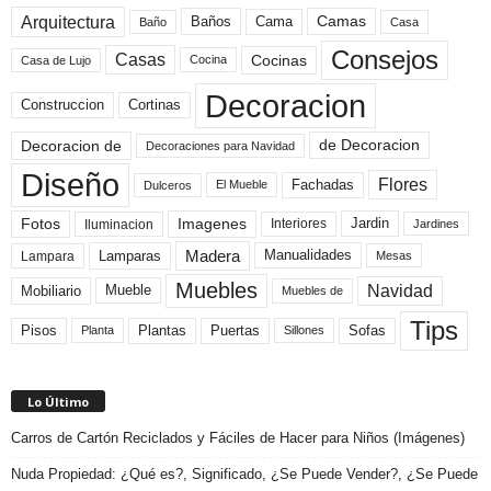
Arquitectura
Camas
Baños
Cama
Baño
Casa
Consejos
Casas
Cocinas
Cocina
Casa de Lujo
Decoracion
Construccion
Cortinas
de Decoracion
Decoracion de
Decoraciones para Navidad
Diseño
Flores
Fachadas
El Mueble
Dulceros
Fotos
Imagenes
Interiores
Jardin
Iluminacion
Jardines
Madera
Lamparas
Manualidades
Lampara
Mesas
Muebles
Navidad
Mobiliario
Mueble
Muebles de
Tips
Plantas
Pisos
Puertas
Sofas
Planta
Sillones
Lo Último
Carros de Cartón Reciclados y Fáciles de Hacer para Niños (Imágenes)
Nuda Propiedad: ¿Qué es?, Significado, ¿Se Puede Vender?, ¿Se Puede