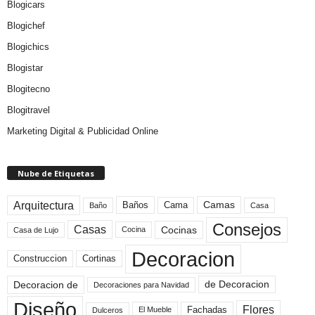
Blogicars
Blogichef
Blogichics
Blogistar
Blogitecno
Blogitravel
Marketing Digital & Publicidad Online
Nube de Etiquetas
Arquitectura
Camas
Baños
Cama
Baño
Casa
Consejos
Casas
Cocinas
Cocina
Casa de Lujo
Decoracion
Construccion
Cortinas
de Decoracion
Decoracion de
Decoraciones para Navidad
Diseño
Flores
Fachadas
El Mueble
Dulceros