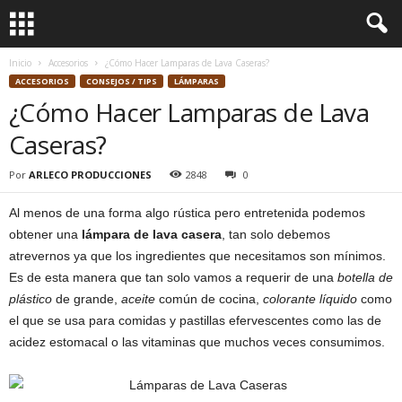
Inicio
Accesorios
¿Cómo Hacer Lamparas de Lava Caseras?
ACCESORIOS
CONSEJOS / TIPS
LÁMPARAS
¿Cómo Hacer Lamparas de Lava
Caseras?
Por
ARLECO PRODUCCIONES
2848
0
Al menos de una forma algo rústica pero entretenida podemos
obtener una
lámpara de lava casera
, tan solo debemos
atrevernos ya que los ingredientes que necesitamos son mínimos.
Es de esta manera que tan solo vamos a requerir de una
botella de
plástico
de grande,
aceite
común de cocina,
colorante líquido
como
el que se usa para comidas y pastillas efervescentes como las de
acidez estomacal o las vitaminas que muchos veces consumimos.