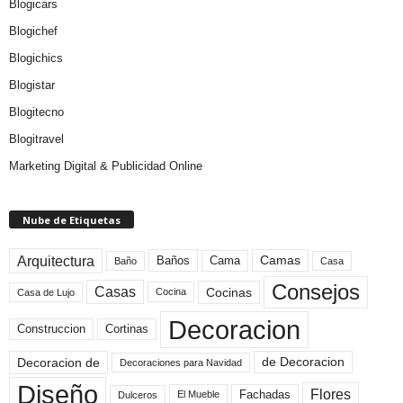
Blogicars
Blogichef
Blogichics
Blogistar
Blogitecno
Blogitravel
Marketing Digital & Publicidad Online
Nube de Etiquetas
Arquitectura
Camas
Baños
Cama
Baño
Casa
Consejos
Casas
Cocinas
Cocina
Casa de Lujo
Decoracion
Construccion
Cortinas
de Decoracion
Decoracion de
Decoraciones para Navidad
Diseño
Flores
Fachadas
El Mueble
Dulceros