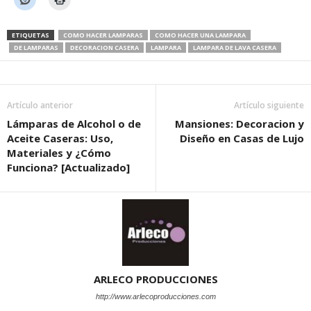
ETIQUETAS
COMO HACER LAMPARAS
COMO HACER UNA LAMPARA
DE LAMPARAS
DECORACION CASERA
LAMPARA
LAMPARA DE LAVA CASERA
Artículo anterior
Artículo siguiente
Lámparas de Alcohol o de
Mansiones: Decoracion y
Aceite Caseras: Uso,
Diseño en Casas de Lujo
Materiales y ¿Cómo
Funciona? [Actualizado]
ARLECO PRODUCCIONES
http://www.arlecoproducciones.com