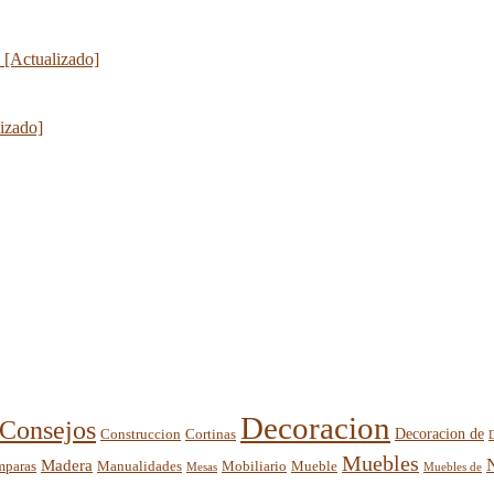
 [Actualizado]
lizado]
Decoracion
Consejos
Decoracion de
Construccion
Cortinas
Muebles
Madera
mparas
Mobiliario
Manualidades
Mueble
Mesas
Muebles de