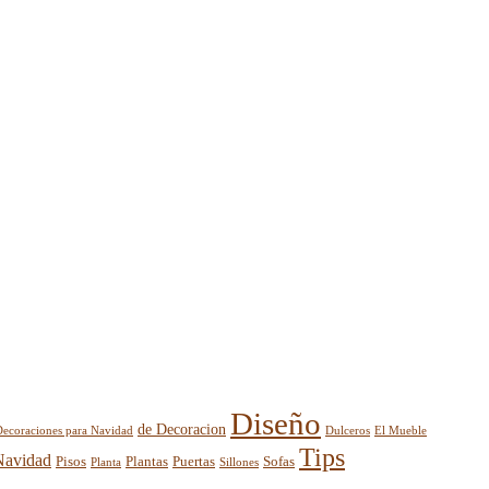
Diseño
de Decoracion
El Mueble
Decoraciones para Navidad
Dulceros
Tips
Navidad
Pisos
Plantas
Puertas
Sofas
Planta
Sillones