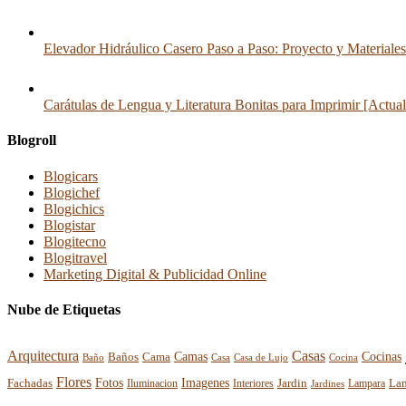
Elevador Hidráulico Casero Paso a Paso: Proyecto y Materiales
Carátulas de Lengua y Literatura Bonitas para Imprimir [Actua
Blogroll
Blogicars
Blogichef
Blogichics
Blogistar
Blogitecno
Blogitravel
Marketing Digital & Publicidad Online
Nube de Etiquetas
Arquitectura
Casas
Cocinas
Baños
Camas
Cama
Casa
Cocina
Baño
Casa de Lujo
Flores
Fotos
Imagenes
La
Fachadas
Interiores
Jardin
Iluminacion
Jardines
Lampara