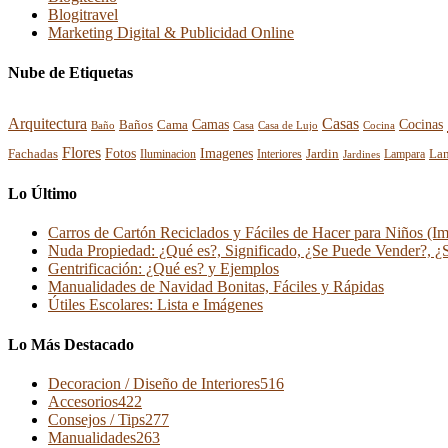
Blogitravel
Marketing Digital & Publicidad Online
Nube de Etiquetas
Arquitectura
Casas
Cocinas
Baños
Camas
Cama
Casa
Cocina
Baño
Casa de Lujo
Flores
Fotos
Imagenes
La
Fachadas
Interiores
Jardin
Iluminacion
Jardines
Lampara
Lo Último
Carros de Cartón Reciclados y Fáciles de Hacer para Niños (I
Nuda Propiedad: ¿Qué es?, Significado, ¿Se Puede Vender?, ¿
Gentrificación: ¿Qué es? y Ejemplos
Manualidades de Navidad Bonitas, Fáciles y Rápidas
Útiles Escolares: Lista e Imágenes
Lo Más Destacado
Decoracion / Diseño de Interiores
516
Accesorios
422
Consejos / Tips
277
Manualidades
263