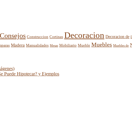
Decoracion
Consejos
Decoracion de
Construccion
Cortinas
Muebles
Madera
mparas
Mobiliario
Manualidades
Mueble
Mesas
Muebles de
mágenes)
Se Puede Hipotecar? y Ejemplos