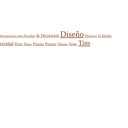
Diseño
de Decoracion
El Mueble
Decoraciones para Navidad
Dulceros
Tips
Navidad
Pisos
Plantas
Puertas
Sofas
Planta
Sillones