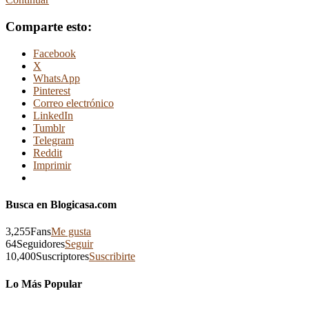
Comparte esto:
Facebook
X
WhatsApp
Pinterest
Correo electrónico
LinkedIn
Tumblr
Telegram
Reddit
Imprimir
Busca en Blogicasa.com
3,255
Fans
Me gusta
64
Seguidores
Seguir
10,400
Suscriptores
Suscribirte
Lo Más Popular