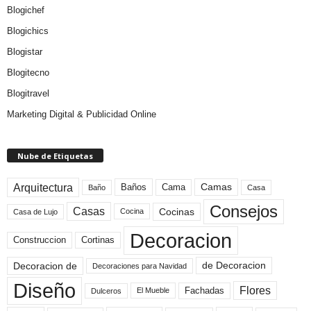
Blogichef
Blogichics
Blogistar
Blogitecno
Blogitravel
Marketing Digital & Publicidad Online
Nube de Etiquetas
Arquitectura
Camas
Baños
Cama
Baño
Casa
Consejos
Casas
Cocinas
Cocina
Casa de Lujo
Decoracion
Construccion
Cortinas
de Decoracion
Decoracion de
Decoraciones para Navidad
Diseño
Flores
Fachadas
El Mueble
Dulceros