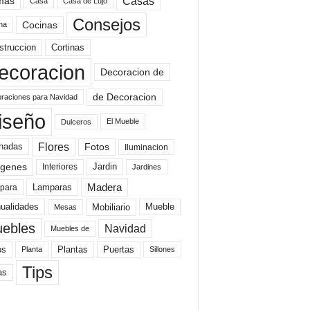
mas
Casas
Casa
Casa de Lujo
Consejos
Cocinas
na
struccion
Cortinas
ecoracion
Decoracion de
de Decoracion
raciones para Navidad
iseño
El Mueble
Dulceros
Flores
Fotos
hadas
Iluminacion
genes
Interiores
Jardin
Jardines
Madera
Lamparas
para
Mobiliario
ualidades
Mueble
Mesas
ebles
Navidad
Muebles de
Plantas
os
Puertas
Planta
Sillones
Tips
as