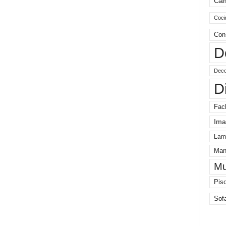
Ca
Coci
Con
D
Deco
D
Fac
Ima
Lam
Man
Mu
Pis
Sof