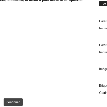
Lo
Carát
Impri
Carát
Impri
Imáge
Etiqu
Grati
Continuar