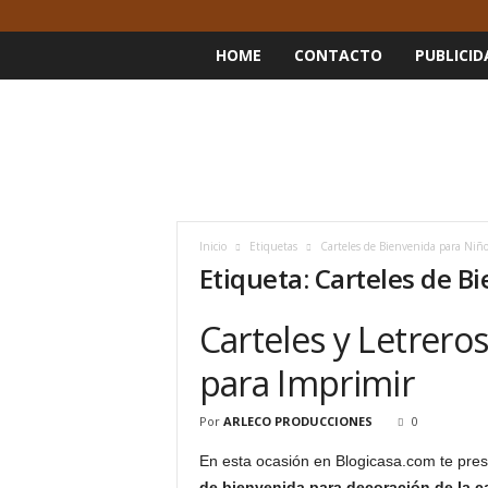
HOME
CONTACTO
PUBLICID
Inicio
Etiquetas
Carteles de Bienvenida para Niño
Etiqueta: Carteles de B
Carteles y Letrero
para Imprimir
Por
ARLECO PRODUCCIONES
0
En esta ocasión en Blogicasa.com te pre
de bienvenida para decoración de la cas