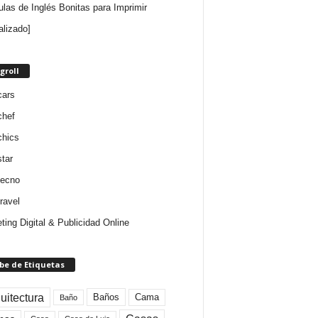
ulas de Inglés Bonitas para Imprimir
alizado]
groll
cars
chef
chics
star
tecno
ravel
ting Digital & Publicidad Online
be de Etiquetas
uitectura
Baños
Cama
Baño