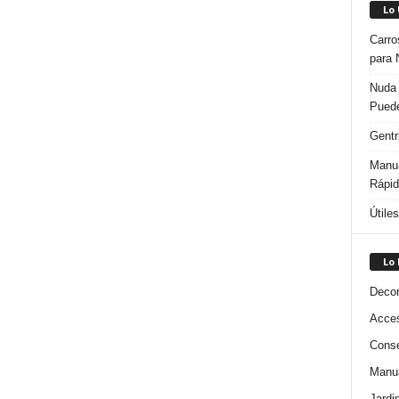
Lo
Carro
para 
Nuda 
Puede
Gentr
Manua
Rápi
Útile
Lo
Decor
Acces
Conse
Manua
Jardi