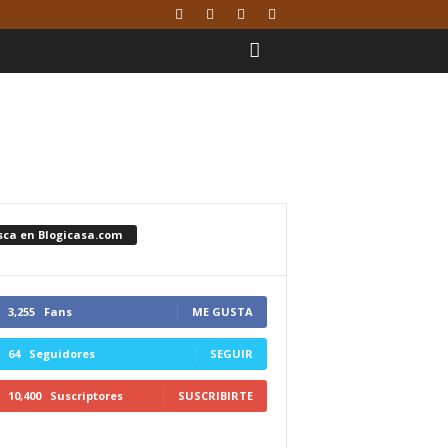
sca en Blogicasa.com
3,255
Fans
ME GUSTA
64
Seguidores
SEGUIR
10,400
Suscriptores
SUSCRIBIRTE