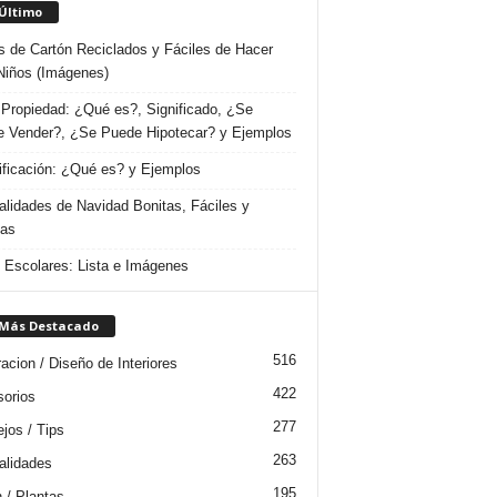
 Último
s de Cartón Reciclados y Fáciles de Hacer
Niños (Imágenes)
Propiedad: ¿Qué es?, Significado, ¿Se
 Vender?, ¿Se Puede Hipotecar? y Ejemplos
ificación: ¿Qué es? y Ejemplos
lidades de Navidad Bonitas, Fáciles y
das
s Escolares: Lista e Imágenes
 Más Destacado
516
acion / Diseño de Interiores
422
orios
277
jos / Tips
263
lidades
195
n / Plantas