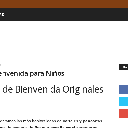
AD
s
Bu
ienvenida para Niños
s de Bienvenida Originales
sentamos las más bonitas ideas de
carteles y pancartas
a, la escuela, la fiesta o para llevar al aeropuerto.