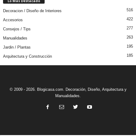
Lo Más Destacado
516
Decoracion / Diseño de Interiores
422
Accesorios
277
Consejos / Tips
263
Manualidades
195
Jardin / Plantas
185
Arquitectura y Construcción
© 2009 - 2026. Blogicasa.com. Decoración, Diseño, Arquitectura y
Manualidades.