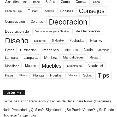
Arquitectura
Camas
Baños
Cama
Baño
Casa
Consejos
Casas
Cocinas
Cocina
Casa de Lujo
Decoracion
Construccion
Cortinas
de Decoracion
Decoracion de
Decoraciones para Navidad
Diseño
Flores
Fachadas
El Mueble
Dulceros
Fotos
Imagenes
Interiores
Jardin
Iluminacion
Jardines
Madera
Lamparas
Manualidades
Lampara
Mesas
Muebles
Navidad
Mobiliario
Mueble
Muebles de
Tips
Plantas
Pisos
Puertas
Sofas
Planta
Sillones
Lo Último
Carros de Cartón Reciclados y Fáciles de Hacer para Niños (Imágenes)
Nuda Propiedad: ¿Qué es?, Significado, ¿Se Puede Vender?, ¿Se Puede
Hipotecar? y Ejemplos