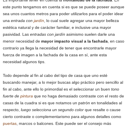
Es importante tener en cuenta la
frontalidad de la fachada
. En
este punto tengamos en cuenta si es que se puede poseer aunque
sea unos cuantos metros para poder utilizarlos para el poder idear
una
entrada con
jardín
, lo cual suele agregar una mayor belleza
estética natural y de carácter familiar, e inclusive una mayor
pasividad. Las
entradas con jardín
asimismo suelen darle una
menor necesidad de
mayor impacto visual a la fachada
, en caso
contrario ya llega la necesidad de tener que encontrarle mayor
fuerza de imagen a la fachada de la casa en sí, ante esta
necesidad algunos tips.
Todo depende al fin al cabo del tipo de casa que uno esté
buscando manejar, a lo mejor buscas algo práctico pero sencillo al
fin al cabo, ante ello lo primordial es el seleccionar un buen
tono
fuerte de
pintura
que no haga demasiado contraste con el resto de
casas de la cuadra si es que notamos un patrón en tonalidades al
respecto,
luego selecciona un segundo color
que resalte o cause
cierto contraste o complementarismo para algunos detalles como
puertas
, marcos o balcones. Este puede ser el consejo más