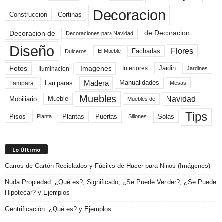
Decoracion
Construccion
Cortinas
de Decoracion
Decoracion de
Decoraciones para Navidad
Diseño
Flores
Fachadas
El Mueble
Dulceros
Fotos
Imagenes
Interiores
Jardin
Iluminacion
Jardines
Madera
Lamparas
Manualidades
Lampara
Mesas
Muebles
Navidad
Mobiliario
Mueble
Muebles de
Tips
Plantas
Pisos
Puertas
Sofas
Planta
Sillones
Lo Último
Carros de Cartón Reciclados y Fáciles de Hacer para Niños (Imágenes)
Nuda Propiedad: ¿Qué es?, Significado, ¿Se Puede Vender?, ¿Se Puede
Hipotecar? y Ejemplos
Gentrificación: ¿Qué es? y Ejemplos