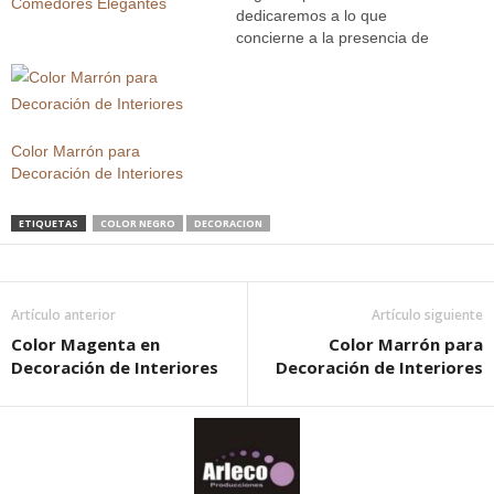
Comedores Elegantes
dedicaremos a lo que
concierne a la presencia de
los denominados colores
neutros y su relación para lo
que es la decoración para el
hogar, siendo también muy
prácticos para poder darle
Color Marrón para
un balance no obtenido…
Decoración de Interiores
ETIQUETAS
COLOR NEGRO
DECORACION
Artículo anterior
Artículo siguiente
Color Magenta en
Color Marrón para
Decoración de Interiores
Decoración de Interiores