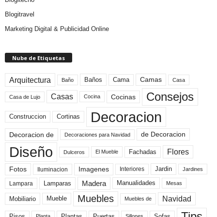
Blogitravel
Marketing Digital & Publicidad Online
Nube de Etiquetas
Arquitectura
Camas
Baños
Cama
Baño
Casa
Consejos
Casas
Cocinas
Cocina
Casa de Lujo
Decoracion
Construccion
Cortinas
de Decoracion
Decoracion de
Decoraciones para Navidad
Diseño
Flores
Fachadas
El Mueble
Dulceros
Fotos
Imagenes
Interiores
Jardin
Iluminacion
Jardines
Madera
Lamparas
Manualidades
Lampara
Mesas
Muebles
Navidad
Mobiliario
Mueble
Muebles de
Tips
Plantas
Pisos
Puertas
Sofas
Planta
Sillones