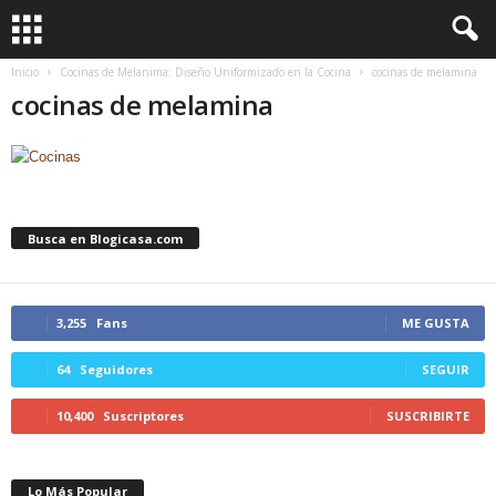
Inicio
Cocinas de Melanima: Diseño Uniformizado en la Cocina
cocinas de melamina
cocinas de melamina
Busca en Blogicasa.com
3,255
Fans
ME GUSTA
64
Seguidores
SEGUIR
10,400
Suscriptores
SUSCRIBIRTE
Lo Más Popular